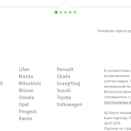
Телефоны отдела п
Lifan
Renault
В соответствии 
Mazda
Skoda
исключительно 
учетом скидок. 
ll
Mitsubishi
SsangYong
менеджерам по 
Nissan
Suzuki
Используя данн
Omoda
Toyota
соглашаетесь с
персональных и
Opel
Volkswagen
Peugeot
АЦ Крост оказы
Ravon
Банк-партнер: 
28.01.2015.
Партнер по стр