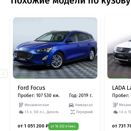
Похожие модели по кузову
Ford Focus
LADA L
Пробег: 107 530 км.
Год: 2019 г.
Пробег: 
Механическая
Универсал
Механи
1.5 л, 120 л.с., Дизель
Передний
1.6 л, 1
от 1 051 200 ₽
от 731 7
от 16 332 ₽/мес.