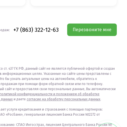
+7 (863) 322-12-63
Перезвоните мне
родаж:
со ст. 437 ГК РФ, данный сайт не является публичной офертой и создан
в информационных целях. Указанные на сайте цены представлены с
Что бы узнать актуальные цены на автомобили, обратитесь к
продажам при помощи форм обратной связи или по телефону.
ый сайт и предоставляя свои персональные данные, Вы автоматически
политикой конфиденциальности и положением об обработке
 данных
и даете
согласие на обработку персональных данных
.
вает услуги кредитования и страхования с помощью партнеров:
ПАО «Росбанк», генеральная лицензия Банка России №2272 от
ахованию: СПАО Ингосстрах, лицензия Центрального Банка России №