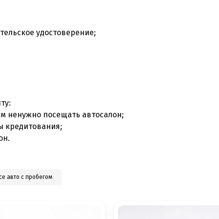
тельское удостоверение;
ту:
ам ненужно посещать автосалон;
ы кредитования;
он.
се авто с пробегом