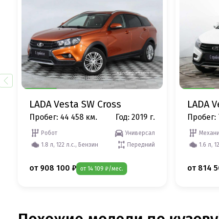
LADA Vesta SW Cross
LADA V
Пробег: 44 458 км.
Год: 2019 г.
Пробег: 
Робот
Универсал
Механи
1.8 л, 122 л.с., Бензин
Передний
1.6 л, 1
от 908 100 ₽
от 814 5
от 14 109 ₽/мес.