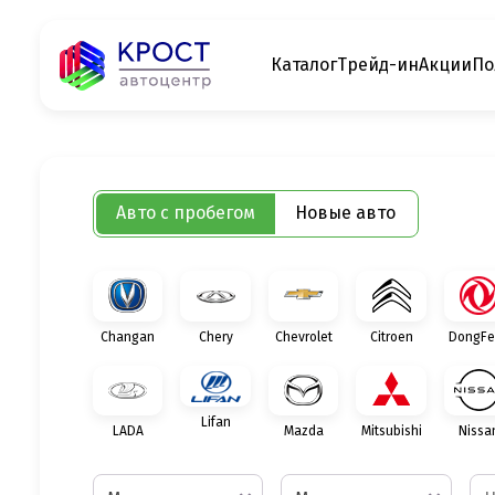
Каталог
Трейд-ин
Акции
По
Авто с пробегом
Новые авто
Changan
Chery
Chevrolet
Citroen
DongFe
Lifan
LADA
Mazda
Mitsubishi
Nissa