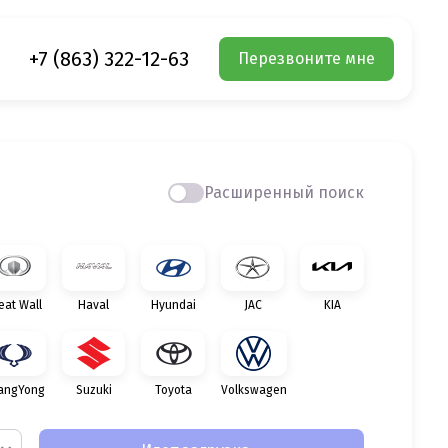
+7 (863) 322-12-63
Перезвоните мне
Расширенный поиск
eat Wall
Haval
Hyundai
JAC
KIA
angYong
Suzuki
Toyota
Volkswagen