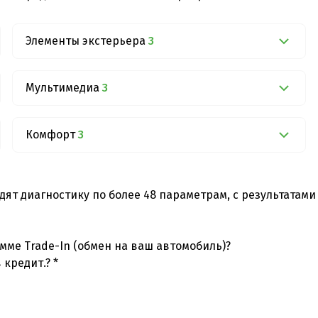
Элементы экстерьера
3
Мультимедиа
3
Комфорт
3
дят диагностику по более 48 параметрам, с результатам
мме Trade-In (обмен на ваш автомобиль)?
 кредит.? *