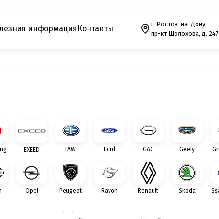
г. Ростов-на-Дону,
лезная информация
Контакты
пр-кт Шолохова, д. 247
ng
FAW
Ford
GAC
Geely
Gr
EXEED
n
Opel
Peugeot
Ravon
Renault
Skoda
Ss