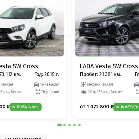
esta SW Cross
LADA Vesta SW Cross
73 112 км.
Год: 2019 г.
Пробег: 21 391 км.
Го
ческая
Универсал
Механическая
22 л.с., Бензин
Передний
1.8 л, 122 л.с., Бензин
00 ₽
от 1 072 800 ₽
от 12 654 ₽/мес.
от 16 667 ₽/м