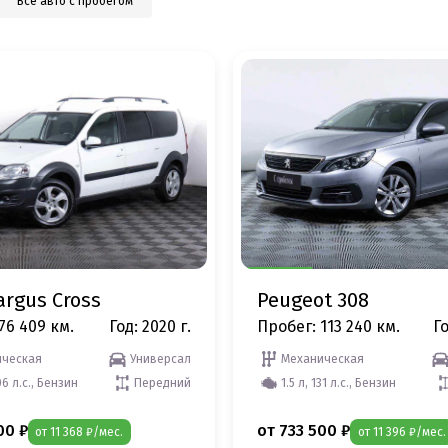
Все авто с пробегом
argus Cross
Peugeot 308
76 409 км.
Год: 2020 г.
Пробег: 113 240 км.
Го
ческая
Универсал
Механическая
06 л.с., Бензин
Передний
1.5 л, 131 л.с., Бензин
00 ₽
от 733 500 ₽
от 11 368 ₽/мес.
от 11 396 ₽/мес.