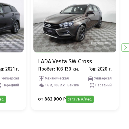
LADA Vesta SW Cross
д: 2021 г.
Пробег: 103 130 км.
Год: 2020 г.
Универсал
Механическая
Универсал
Передний
1.6 л, 106 л.с., Бензин
Передний
от 882 900 ₽
ес.
от 13 717 ₽/мес.