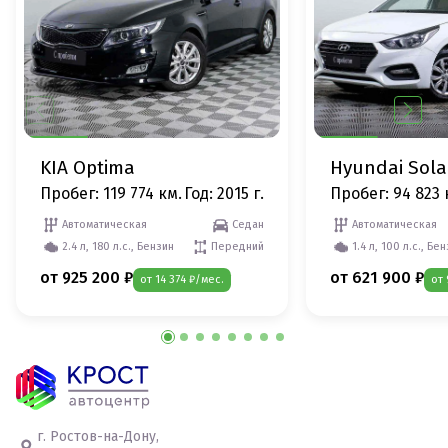
KIA Optima
Hyundai Sola
Пробег: 119 774 км.
Год: 2015 г.
Пробег: 94 823 
Автоматическая
Седан
Автоматическая
2.4 л, 180 л.с., Бензин
Передний
1.4 л, 100 л.с., Бе
от 925 200 ₽
от 621 900 ₽
от 14 374 ₽/мес.
от 
г. Ростов-на-Дону,