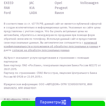
EXEED
JAC
Opel
Volkswagen
FAW
KIA
Peugeot
Ford
LADA
Ravon
В соответствии со ст. 437 ГК РФ, данный сайт не является публичной офертой
и создан исключительно в информационных целях. Указанные на сайте цены
представлены с учетом скидок. Что бы узнать актуальные цены на
автомобили, обратитесь к менеджерам по продажам при помощи форм
обратной связи или по телефону. Используя данный сайт и предоставляя
свои персональные данные, Вы автоматически соглашаетесь с
политикой
конфиденциальности и положением об обработке персональных и данных
и
даете
согласие на обработку персональных данных
.
АЦ Крост оказывает услуги кредитования и страхования с помощью
партнеров:
Банк-партнер: ПАО «Росбанк», генеральная лицензия Банка России №2272 от
28.01.2015.
Партнер по страхованию: СПАО Ингосстрах, лицензия Центрального Банка
России № 0928 от 23.09.2015 г.
Юридическая информация: ООО «АВТОДОМ» ОГРН 1236100016910, ИНН
6166128253, КПП 616601001
© АЦ «Крост», 2026 г.
Параметры
WhatsApp