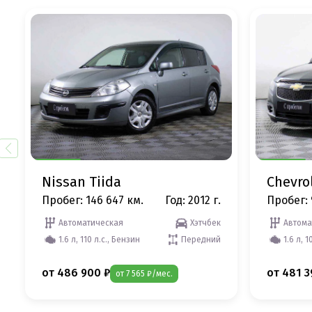
Nissan Tiida
Chevro
Пробег: 146 647 км.
Год: 2012 г.
Пробег: 
Автоматическая
Хэтчбек
Автома
1.6 л, 110 л.с., Бензин
Передний
1.6 л, 1
от 486 900 ₽
от 481 3
от 7 565 ₽/мес.