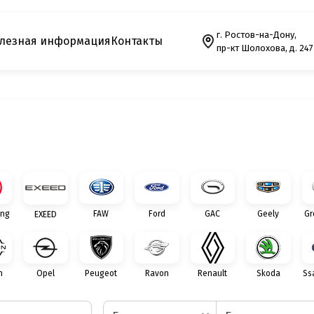
г. Ростов-на-Дону,
лезная информация
Контакты
пр-кт Шолохова, д. 247
ng
FAW
Ford
GAC
Geely
Gr
EXEED
n
Opel
Peugeot
Ravon
Renault
Skoda
Ss