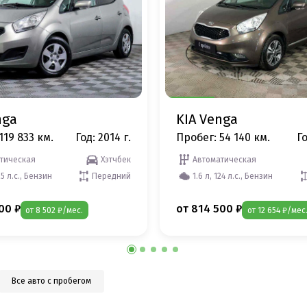
nga
KIA Venga
119 833 км.
Год: 2014 г.
Пробег: 54 140 км.
Го
тическая
Хэтчбек
Автоматическая
25 л.с., Бензин
Передний
1.6 л, 124 л.с., Бензин
00 ₽
от 814 500 ₽
от 8 502 ₽/мес.
от 12 654 ₽/мес
Все авто с пробегом