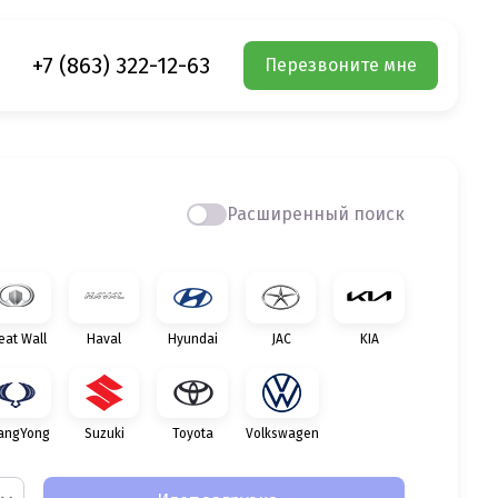
+7 (863) 322-12-63
Перезвоните мне
Расширенный поиск
eat Wall
Haval
Hyundai
JAC
KIA
angYong
Suzuki
Toyota
Volkswagen