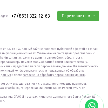
+7 (863) 322-12-63
Перезвоните мне
родаж:
со ст. 437 ГК РФ, данный сайт не является публичной офертой и создан
в информационных целях. Указанные на сайте цены представлены с
Что бы узнать актуальные цены на автомобили, обратитесь к
продажам при помощи форм обратной связи или по телефону.
ый сайт и предоставляя свои персональные данные, Вы автоматически
политикой конфиденциальности и положением об обработке
 данных
и даете
согласие на обработку персональных данных
.
вает услуги кредитования и страхования с помощью партнеров:
ПАО «Росбанк», генеральная лицензия Банка России №2272 от
ахованию: СПАО Ингосстрах, лицензия Центрального Банка России №
5 г.