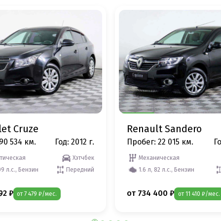
let Cruze
Renault Sandero
90 534 км.
Год: 2012 г.
Пробег: 22 015 км.
Го
тическая
Хэтчбек
Механическая
09 л.с., Бензин
Передний
1.6 л, 82 л.с., Бензин
92 ₽
от 734 400 ₽
от 7 479 ₽/мес.
от 11 410 ₽/мес.