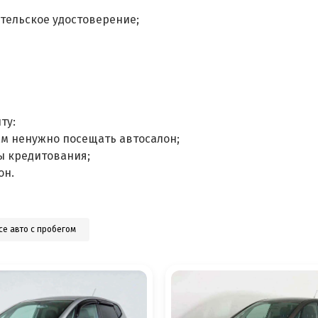
тельское удостоверение;
ту:
ам ненужно посещать автосалон;
ы кредитования;
он.
се авто с пробегом