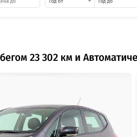
Год от
Год до
бегом 23 302 км и Автоматиче