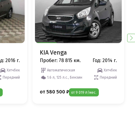
KIA Venga
д: 2016 г.
Пробег: 78 815 км.
Год: 2014 г.
Хэтчбек
Автоматическая
Хэтчбек
Передний
1.6 л, 125 л.с., Бензин
Передний
от 580 500 ₽
.
от 9 019 ₽/мес.