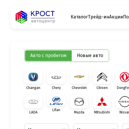
Каталог
Трейд-ин
Акции
По
Авто с пробегом
Новые авто
Changan
Chery
Chevrolet
Citroen
DongFe
Lifan
LADA
Mazda
Mitsubishi
Nissa