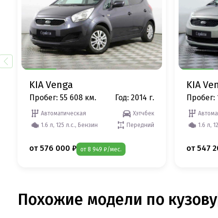
KIA Venga
KIA Ve
Пробег: 55 608 км.
Год: 2014 г.
Пробег: 
Автоматическая
Хэтчбек
Автома
1.6 л, 125 л.с., Бензин
Передний
1.6 л, 1
от 576 000 ₽
от 547 2
от 8 949 ₽/мес.
Похожие модели по кузову