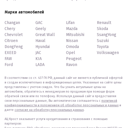
Марки автомобилей
Changan
GAC
Lifan
Renault
Chery
Geely
Mazda
Skoda
Chevrolet
Great Wall
Mitsubishi
SsangYong
Citroen
Haval
Nissan
Suzuki
DongFeng
Hyundai
Omoda
Toyota
EXEED
JAC
Opel
Volkswagen
FAW
KIA
Peugeot
Ford
LADA
Ravon
В соответствии со ст. 437 ГК РФ, данный сайт не является публичной офертой
и создан исключительно в информационных целях. Указанные на сайте цены
представлены с учетом скидок. Что бы узнать актуальные цены на
автомобили, обратитесь к менеджерам по продажам при помощи форм
обратной связи или по телефону. Используя данный сайт и предоставляя
свои персональные данные, Вы автоматически соглашаетесь с
политикой
конфиденциальности и положением об обработке персональных и данных
и
даете
согласие на обработку персональных данных
.
АЦ Крост оказывает услуги кредитования и страхования с помощью
партнеров: