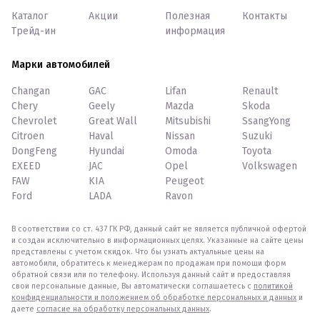
Каталог
Акции
Полезная
Контакты
Трейд-ин
информация
Марки автомобилей
Changan
GAC
Lifan
Renault
Chery
Geely
Mazda
Skoda
Chevrolet
Great Wall
Mitsubishi
SsangYong
Citroen
Haval
Nissan
Suzuki
DongFeng
Hyundai
Omoda
Toyota
EXEED
JAC
Opel
Volkswagen
FAW
KIA
Peugeot
Ford
LADA
Ravon
В соответствии со ст. 437 ГК РФ, данный сайт не является публичной офертой
и создан исключительно в информационных целях. Указанные на сайте цены
представлены с учетом скидок. Что бы узнать актуальные цены на
автомобили, обратитесь к менеджерам по продажам при помощи форм
обратной связи или по телефону. Используя данный сайт и предоставляя
свои персональные данные, Вы автоматически соглашаетесь с
политикой
конфиденциальности и положением об обработке персональных и данных
и
даете
согласие на обработку персональных данных
.