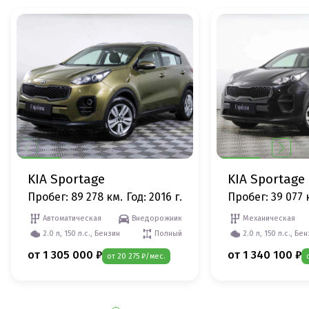
KIA Sportage
KIA Sportage
Пробег: 89 278 км.
Год: 2016 г.
Пробег: 39 077 
Автоматическая
Внедорожник
Механическая
2.0 л, 150 л.с., Бензин
Полный
2.0 л, 150 л.с., Бе
от 1 305 000 ₽
от 1 340 100 ₽
от 20 275 ₽/мес.