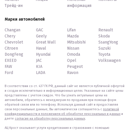
Трейд-ин
информация
Марки автомобилей
Changan
GAC
Lifan
Renault
Chery
Geely
Mazda
Skoda
Chevrolet
Great Wall
Mitsubishi
SsangYong
Citroen
Haval
Nissan
Suzuki
DongFeng
Hyundai
Omoda
Toyota
EXEED
JAC
Opel
Volkswagen
FAW
KIA
Peugeot
Ford
LADA
Ravon
В соответствии со ст. 437 ГК РФ, данный сайт не является публичной офертой
и создан исключительно в информационных целях. Указанные на сайте цены
представлены с учетом скидок. Что бы узнать актуальные цены на
автомобили, обратитесь к менеджерам по продажам при помощи форм
обратной связи или по телефону. Используя данный сайт и предоставляя
свои персональные данные, Вы автоматически соглашаетесь с
политикой
конфиденциальности и положением об обработке персональных и данных
и
даете
согласие на обработку персональных данных
.
АЦ Крост оказывает услуги кредитования и страхования с помощью