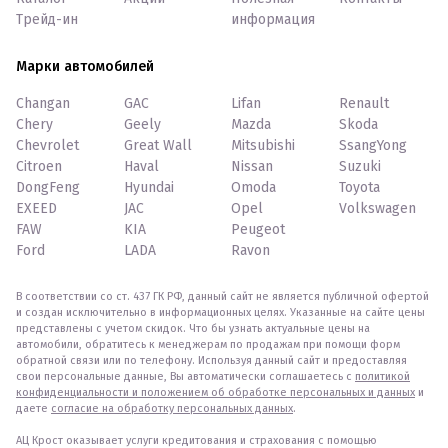
Трейд-ин
информация
Марки автомобилей
Changan
GAC
Lifan
Renault
Chery
Geely
Mazda
Skoda
Chevrolet
Great Wall
Mitsubishi
SsangYong
Citroen
Haval
Nissan
Suzuki
DongFeng
Hyundai
Omoda
Toyota
EXEED
JAC
Opel
Volkswagen
FAW
KIA
Peugeot
Ford
LADA
Ravon
В соответствии со ст. 437 ГК РФ, данный сайт не является публичной офертой
и создан исключительно в информационных целях. Указанные на сайте цены
представлены с учетом скидок. Что бы узнать актуальные цены на
автомобили, обратитесь к менеджерам по продажам при помощи форм
обратной связи или по телефону. Используя данный сайт и предоставляя
свои персональные данные, Вы автоматически соглашаетесь с
политикой
конфиденциальности и положением об обработке персональных и данных
и
даете
согласие на обработку персональных данных
.
АЦ Крост оказывает услуги кредитования и страхования с помощью