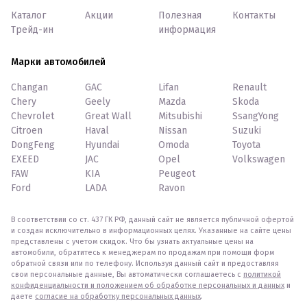
Каталог
Акции
Полезная
Контакты
Трейд-ин
информация
Марки автомобилей
Changan
GAC
Lifan
Renault
Chery
Geely
Mazda
Skoda
Chevrolet
Great Wall
Mitsubishi
SsangYong
Citroen
Haval
Nissan
Suzuki
DongFeng
Hyundai
Omoda
Toyota
EXEED
JAC
Opel
Volkswagen
FAW
KIA
Peugeot
Ford
LADA
Ravon
В соответствии со ст. 437 ГК РФ, данный сайт не является публичной офертой
и создан исключительно в информационных целях. Указанные на сайте цены
представлены с учетом скидок. Что бы узнать актуальные цены на
автомобили, обратитесь к менеджерам по продажам при помощи форм
обратной связи или по телефону. Используя данный сайт и предоставляя
свои персональные данные, Вы автоматически соглашаетесь с
политикой
конфиденциальности и положением об обработке персональных и данных
и
даете
согласие на обработку персональных данных
.