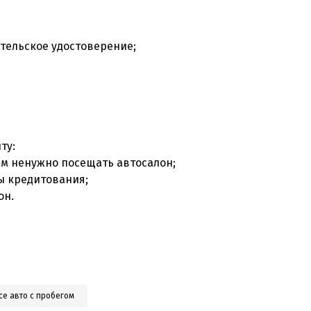
ительское удостоверение;
;
иту:
Вам ненужно посещать автосалон;
мы кредитования;
он.
се авто с пробегом