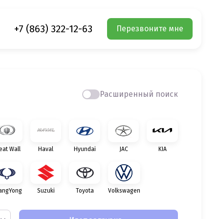
+7 (863) 322-12-63
Перезвоните мне
Расширенный поиск
eat Wall
Haval
Hyundai
JAC
KIA
angYong
Suzuki
Toyota
Volkswagen