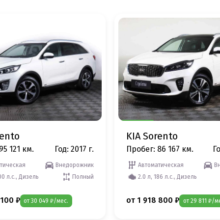
rento
KIA Sorento
95 121 км.
Год: 2017 г.
Пробег: 86 167 км.
Го
тическая
Внедорожник
Автоматическая
В
200 л.с., Дизель
Полный
2.0 л, 186 л.с., Дизель
 100 ₽
от 1 918 800 ₽
от 30 049 ₽/мес.
от 29 811 ₽/м