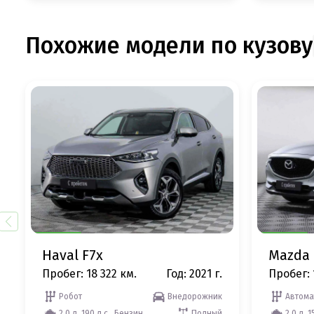
Похожие модели по кузову
Haval F7x
Mazda 
Пробег: 18 322 км.
Год: 2021 г.
Пробег: 
Робот
Внедорожник
Автома
2.0 л, 190 л.с., Бензин
Полный
2.0 л, 1