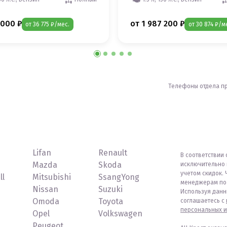
 000 ₽
от 1 987 200 ₽
от 36 775 ₽/мес.
от 30 874 ₽/м
Телефоны отдела п
Lifan
Renault
В соответствии 
Mazda
Skoda
исключительно 
учетом скидок. 
ll
Mitsubishi
SsangYong
менеджерам по 
Nissan
Suzuki
Используя данн
Omoda
Toyota
соглашаетесь с
персональных и
Opel
Volkswagen
Peugeot