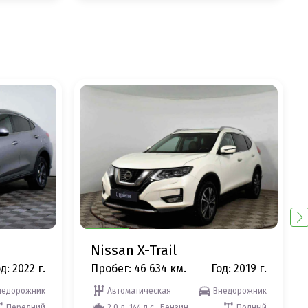
Nissan X-Trail
д: 2022 г.
Пробег: 46 634 км.
Год: 2019 г.
недорожник
Автоматическая
Внедорожник
Передний
2.0 л, 144 л.с., Бензин
Полный