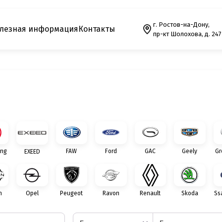
г. Ростов-на-Дону,
лезная информация
Контакты
пр-кт Шолохова, д. 247
ng
FAW
Ford
GAC
Geely
Gr
EXEED
n
Opel
Peugeot
Ravon
Renault
Skoda
Ss