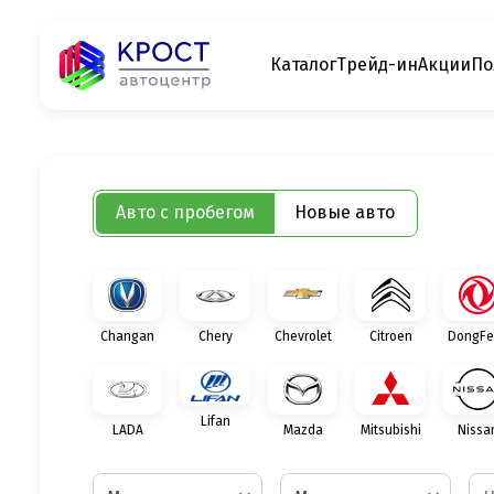
Каталог
Трейд-ин
Акции
По
Авто с пробегом
Новые авто
Changan
Chery
Chevrolet
Citroen
DongFe
Lifan
LADA
Mazda
Mitsubishi
Nissa