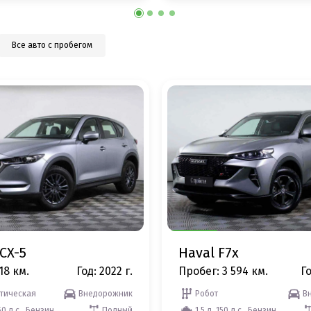
Все авто с пробегом
CX-5
Haval F7x
18 км.
Год: 2022 г.
Пробег: 3 594 км.
Го
тическая
Внедорожник
Робот
В
50 л.с., Бензин
Полный
1.5 л, 150 л.с., Бензин