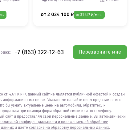
от 2 024 100 ₽
ес.
от 31 447 ₽/мес.
+7 (863) 322-12-63
Перезвоните мне
родаж:
со ст. 437 ГК РФ, данный сайт не является публичной офертой и создан
в информационных целях. Указанные на сайте цены представлены с
Что бы узнать актуальные цены на автомобили, обратитесь к
продажам при помощи форм обратной связи или по телефону.
ый сайт и предоставляя свои персональные данные, Вы автоматически
политикой конфиденциальности и положением об обработке
 данных
и даете
согласие на обработку персональных данных
.