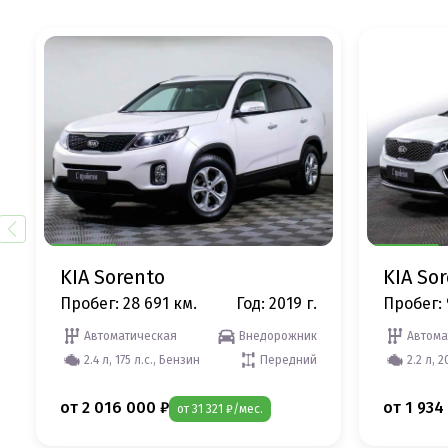
KIA Sorento
KIA So
Пробег: 28 691 км.
Год: 2019 г.
Пробег: 
Автоматическая
Внедорожник
Автома
2.4 л, 175 л.с., Бензин
Передний
2.2 л, 
от 2 016 000 ₽
от 1 934
от 31 321 ₽/мес.