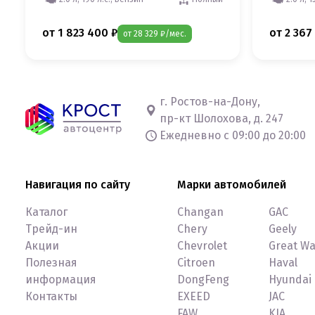
от 1 823 400 ₽
от 2 367
от 28 329 ₽/мес.
г. Ростов-на-Дону,
пр-кт Шолохова, д. 247
Ежедневно с 09:00 до 20:00
Навигация по сайту
Марки автомобилей
Каталог
Changan
GAC
Трейд-ин
Chery
Geely
Акции
Chevrolet
Great Wa
Полезная
Citroen
Haval
информация
DongFeng
Hyundai
Контакты
EXEED
JAC
FAW
KIA