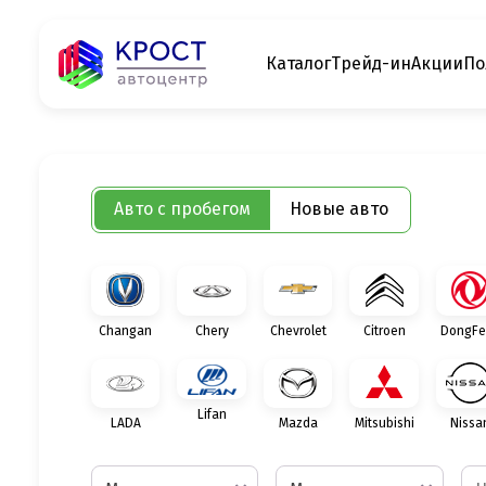
Каталог
Трейд-ин
Акции
По
Авто с пробегом
Новые авто
Changan
Chery
Chevrolet
Citroen
DongFe
Lifan
LADA
Mazda
Mitsubishi
Nissa