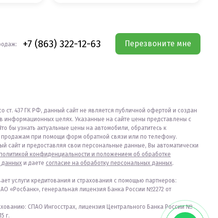
+7 (863) 322-12-63
Перезвоните мне
родаж:
со ст. 437 ГК РФ, данный сайт не является публичной офертой и создан
в информационных целях. Указанные на сайте цены представлены с
Что бы узнать актуальные цены на автомобили, обратитесь к
продажам при помощи форм обратной связи или по телефону.
ый сайт и предоставляя свои персональные данные, Вы автоматически
политикой конфиденциальности и положением об обработке
 данных
и даете
согласие на обработку персональных данных
.
вает услуги кредитования и страхования с помощью партнеров:
ПАО «Росбанк», генеральная лицензия Банка России №2272 от
ахованию: СПАО Ингосстрах, лицензия Центрального Банка России №
5 г.