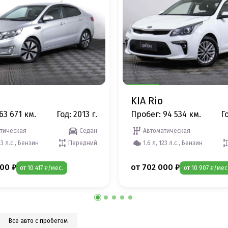
KIA Rio
63 671 км.
Год: 2013 г.
Пробег: 94 534 км.
Го
тическая
Седан
Автоматическая
23 л.с., Бензин
Передний
1.6 л, 123 л.с., Бензин
00 ₽
от 702 000 ₽
от 10 417 ₽/мес.
от 10 907 ₽/мес
Все авто с пробегом