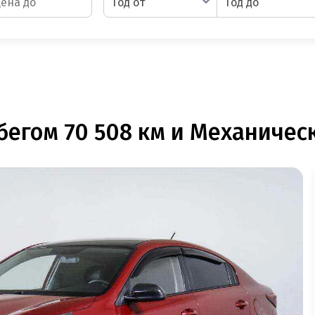
Год от
Год до
бегом 70 508 км и Механическ