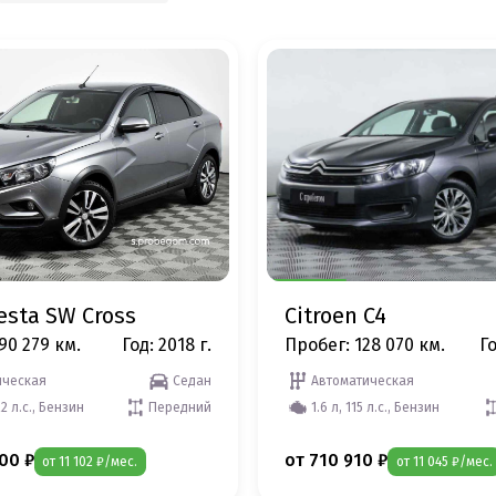
esta SW Cross
Citroen C4
90 279 км.
Год: 2018 г.
Пробег: 128 070 км.
Го
ческая
Седан
Автоматическая
22 л.с., Бензин
Передний
1.6 л, 115 л.с., Бензин
00 ₽
от 710 910 ₽
от 11 102 ₽/мес.
от 11 045 ₽/мес.