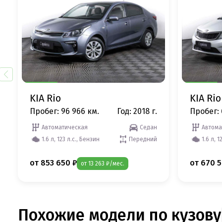
KIA Rio
KIA Rio
Пробег: 96 966 км.
Год: 2018 г.
Пробег: 
Автоматическая
Седан
Автома
1.6 л, 123 л.с., Бензин
Передний
1.6 л, 1
от 853 650 ₽
от 670 5
от 13 263 ₽/мес.
Похожие модели по кузову