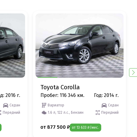
Toyota Corolla
д: 2016 г.
Пробег: 116 346 км.
Год: 2014 г.
Седан
Вариатор
Седан
Передний
1.6 л, 122 л.с., Бензин
Передний
от 877 500 ₽
от 13 633 ₽/мес.