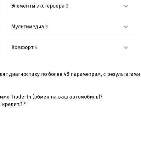
Элементы экстерьера
2
Мультимедиа
3
Комфорт
4
дят диагностику по более 48 параметрам, с результатам
мме Trade-In (обмен на ваш автомобиль)?
 кредит.? *