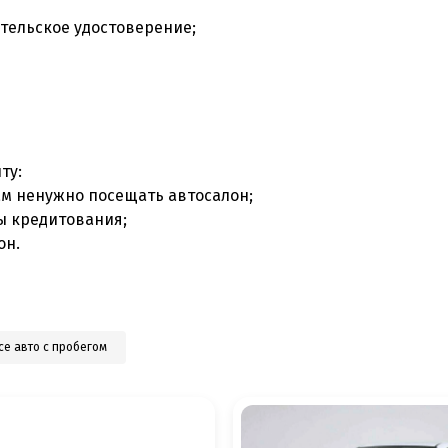
тельское удостоверение;
ту:
ам ненужно посещать автосалон;
ы кредитования;
он.
се авто с пробегом