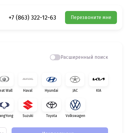
+7 (863) 322-12-63
Перезвоните мне
Расширенный поиск
eat Wall
Haval
Hyundai
JAC
KIA
angYong
Suzuki
Toyota
Volkswagen