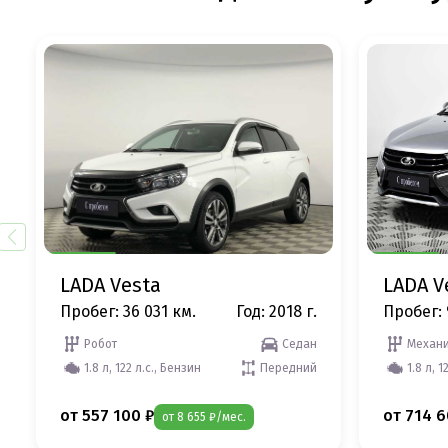
LADA Vesta
LADA V
Пробег: 36 031 км.
Год: 2018 г.
Пробег: 
Робот
Седан
Механи
1.8 л, 122 л.с., Бензин
Передний
1.8 л, 1
от 557 100 ₽
от 714 6
от 8 655 ₽/мес.