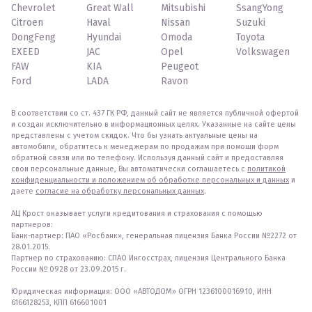
Chevrolet
Great Wall
Mitsubishi
SsangYong
Citroen
Haval
Nissan
Suzuki
DongFeng
Hyundai
Omoda
Toyota
EXEED
JAC
Opel
Volkswagen
FAW
KIA
Peugeot
Ford
LADA
Ravon
В соответствии со ст. 437 ГК РФ, данный сайт не является публичной офертой
и создан исключительно в информационных целях. Указанные на сайте цены
представлены с учетом скидок. Что бы узнать актуальные цены на
автомобили, обратитесь к менеджерам по продажам при помощи форм
обратной связи или по телефону. Используя данный сайт и предоставляя
свои персональные данные, Вы автоматически соглашаетесь с
политикой
конфиденциальности и положением об обработке персональных и данных
и
даете
согласие на обработку персональных данных
.
АЦ Крост оказывает услуги кредитования и страхования с помощью
партнеров:
Банк-партнер: ПАО «Росбанк», генеральная лицензия Банка России №2272 от
28.01.2015.
Партнер по страхованию: СПАО Ингосстрах, лицензия Центрального Банка
России № 0928 от 23.09.2015 г.
Юридическая информация: ООО «АВТОДОМ» ОГРН 1236100016910, ИНН
6166128253, КПП 616601001