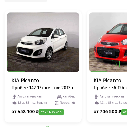
KIA Picanto
KIA Picanto
Пробег: 142 177 км.
Год: 2013 г.
Пробег: 56 124 
Автоматическая
Хэтчбек
Автоматическая
1.3 л, 85 л.с., Бензин
Передний
1.3 л, 85 л.с., Бенз
от 458 100 ₽
от 706 500 ₽
от 7 117 ₽/мес.
от