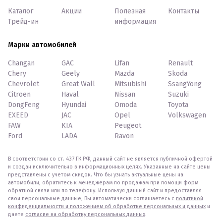
Каталог
Акции
Полезная
Контакты
Трейд-ин
информация
Марки автомобилей
Changan
GAC
Lifan
Renault
Chery
Geely
Mazda
Skoda
Chevrolet
Great Wall
Mitsubishi
SsangYong
Citroen
Haval
Nissan
Suzuki
DongFeng
Hyundai
Omoda
Toyota
EXEED
JAC
Opel
Volkswagen
FAW
KIA
Peugeot
Ford
LADA
Ravon
В соответствии со ст. 437 ГК РФ, данный сайт не является публичной офертой
и создан исключительно в информационных целях. Указанные на сайте цены
представлены с учетом скидок. Что бы узнать актуальные цены на
автомобили, обратитесь к менеджерам по продажам при помощи форм
обратной связи или по телефону. Используя данный сайт и предоставляя
свои персональные данные, Вы автоматически соглашаетесь с
политикой
конфиденциальности и положением об обработке персональных и данных
и
даете
согласие на обработку персональных данных
.