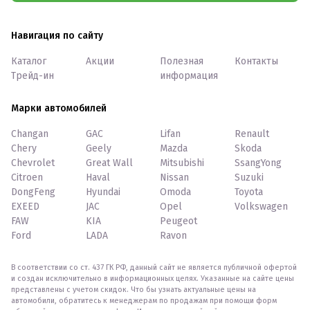
Навигация по сайту
Каталог
Акции
Полезная
Контакты
Трейд-ин
информация
Марки автомобилей
Changan
GAC
Lifan
Renault
Chery
Geely
Mazda
Skoda
Chevrolet
Great Wall
Mitsubishi
SsangYong
Citroen
Haval
Nissan
Suzuki
DongFeng
Hyundai
Omoda
Toyota
EXEED
JAC
Opel
Volkswagen
FAW
KIA
Peugeot
Ford
LADA
Ravon
В соответствии со ст. 437 ГК РФ, данный сайт не является публичной офертой
и создан исключительно в информационных целях. Указанные на сайте цены
представлены с учетом скидок. Что бы узнать актуальные цены на
автомобили, обратитесь к менеджерам по продажам при помощи форм