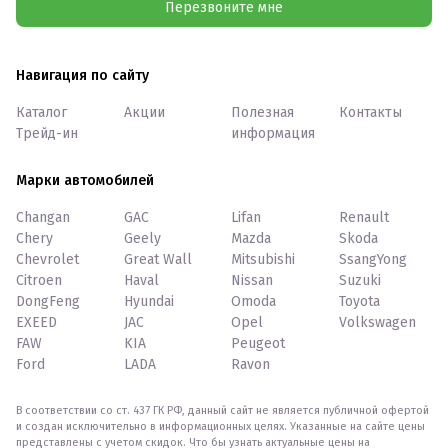
Перезвоните мне
Навигация по сайту
Каталог
Акции
Полезная
Контакты
Трейд-ин
информация
Марки автомобилей
Changan
GAC
Lifan
Renault
Chery
Geely
Mazda
Skoda
Chevrolet
Great Wall
Mitsubishi
SsangYong
Citroen
Haval
Nissan
Suzuki
DongFeng
Hyundai
Omoda
Toyota
EXEED
JAC
Opel
Volkswagen
FAW
KIA
Peugeot
Ford
LADA
Ravon
В соответствии со ст. 437 ГК РФ, данный сайт не является публичной офертой
и создан исключительно в информационных целях. Указанные на сайте цены
представлены с учетом скидок. Что бы узнать актуальные цены на