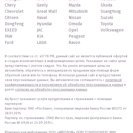
Chery
Geely
Mazda
Skoda
Chevrolet
Great Wall
Mitsubishi
SsangYong
Citroen
Haval
Nissan
Suzuki
DongFeng
Hyundai
Omoda
Toyota
EXEED
JAC
Opel
Volkswagen
FAW
KIA
Peugeot
Ford
LADA
Ravon
В соответствии со ст. 437 ГК РФ, данный сайт не является публичной офертой
и создан исключительно в информационных целях. Указанные на сайте цены
представлены с учетом скидок. Что бы узнать актуальные цены на
автомобили, обратитесь к менеджерам по продажам при помощи форм
обратной связи или по телефону. Используя данный сайт и предоставляя
свои персональные данные, Вы автоматически соглашаетесь с
политикой
конфиденциальности и положением об обработке персональных и данных
и
даете
согласие на обработку персональных данных
.
АЦ Крост оказывает услуги кредитования и страхования с помощью
партнеров:
Банк-партнер: ПАО «Росбанк», генеральная лицензия Банка России №2272 от
28.01.2015.
Партнер по страхованию: СПАО Ингосстрах, лицензия Центрального Банка
России № 0928 от 23.09.2015 г.
Юридическая информация: ООО «АВТОДОМ» ОГРН 1236100016910, ИНН