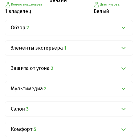
Бензин
Кол-во владельцев
Цвет кузова
1 владелец
Белый
Обзор
2
Элементы экстерьера
1
Защита от угона
2
Мультимедиа
2
Салон
3
Комфорт
5