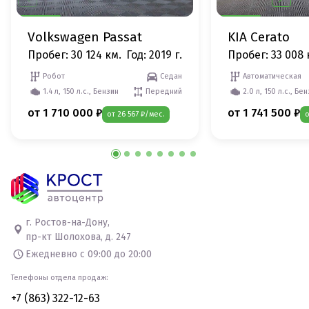
Volkswagen Passat
KIA Cerato
Пробег: 30 124 км.
Год: 2019 г.
Пробег: 33 008 
Робот
Седан
Автоматическая
1.4 л, 150 л.с., Бензин
Передний
2.0 л, 150 л.с., Бе
от 1 710 000 ₽
от 1 741 500 ₽
от 26 567 ₽/мес.
о
г. Ростов-на-Дону,
пр-кт Шолохова, д. 247
Ежедневно с 09:00 до 20:00
Телефоны отдела продаж:
+7 (863) 322-12-63