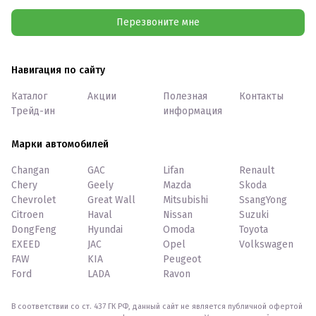
Перезвоните мне
Навигация по сайту
Каталог
Акции
Полезная
Контакты
Трейд-ин
информация
Марки автомобилей
Changan
GAC
Lifan
Renault
Chery
Geely
Mazda
Skoda
Chevrolet
Great Wall
Mitsubishi
SsangYong
Citroen
Haval
Nissan
Suzuki
DongFeng
Hyundai
Omoda
Toyota
EXEED
JAC
Opel
Volkswagen
FAW
KIA
Peugeot
Ford
LADA
Ravon
В соответствии со ст. 437 ГК РФ, данный сайт не является публичной офертой