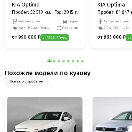
KIA Optima
KIA Optima
Пробег: 32 519 км.
Год: 2015 г.
Пробег: 81 647 
Механическая
Седан
Автоматическая
2.0 л, 150 л.с., Бензин
Передний
2.0 л, 150 л.с., Бе
от 990 000 ₽
от 963 000 ₽
от 15 381 ₽/мес.
от
Похожие модели по кузову
Все авто с пробегом