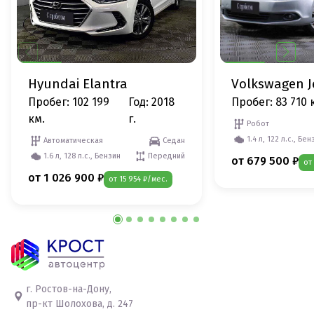
Hyundai Elantra
Volkswagen J
Пробег: 102 199
Год: 2018
Пробег: 83 710 
км.
г.
Робот
1.4 л, 122 л.с., Бен
Автоматическая
Седан
1.6 л, 128 л.с., Бензин
Передний
от 679 500 ₽
от
от 1 026 900 ₽
от 15 954 ₽/мес.
г. Ростов-на-Дону,
пр-кт Шолохова, д. 247