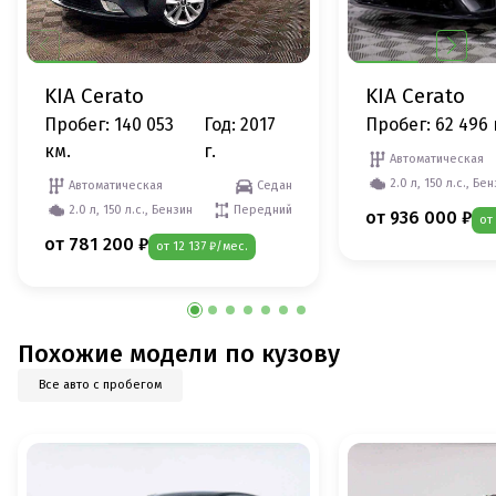
KIA Cerato
KIA Cerato
Пробег: 140 053
Год: 2017
Пробег: 62 496 
км.
г.
Автоматическая
2.0 л, 150 л.с., Бе
Автоматическая
Седан
2.0 л, 150 л.с., Бензин
Передний
от 936 000 ₽
от
от 781 200 ₽
от 12 137 ₽/мес.
Похожие модели по кузову
Все авто с пробегом