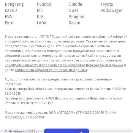
DongFeng
Hyundai
Omoda
Toyota
EXEED
JAC
Opel
Volkswagen
FAW
KIA
Peugeot
Ford
LADA
Ravon
В соответствии со ст. 437 ГК РФ, данный сайт не является публичной офертой
и создан исключительно в информационных целях. Указанные на сайте цены
представлены с учетом скидок. Что бы узнать актуальные цены на
автомобили, обратитесь к менеджерам по продажам при помощи форм
обратной связи или по телефону. Используя данный сайт и предоставляя
свои персональные данные, Вы автоматически соглашаетесь с
политикой
конфиденциальности и положением об обработке персональных и данных
и
даете
согласие на обработку персональных данных
.
АЦ Крост оказывает услуги кредитования и страхования с помощью
партнеров:
Банк-партнер: ПАО «Росбанк», генеральная лицензия Банка России №2272 от
28.01.2015.
Партнер по страхованию: СПАО Ингосстрах, лицензия Центрального Банка
России № 0928 от 23.09.2015 г.
Юридическая информация: ООО «АВТОДОМ» ОГРН 1236100016910, ИНН
6166128253, КПП 616601001
© АЦ «Крост», 2026 г.