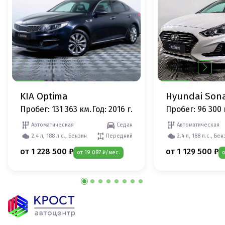
KIA Optima
Hyundai Son
Пробег: 131 363 км.
Год: 2016 г.
Пробег: 96 300 
Автоматическая
Седан
Автоматическая
2.4 л, 188 л.с., Бензин
Передний
2.4 л, 188 л.с., Бе
от 1 228 500 ₽
от 1 129 500 ₽
от 19 087 ₽/мес.
о