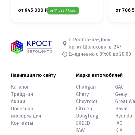
от 945 000 ₽
от 706 5
от 14 682 ₽/мес.
г. Ростов-на-Дону,
пр-кт Шолохова, д. 247
Ежедневно с 09:00 до 20:00
Навигация по сайту
Марки автомобилей
Каталог
Changan
GAC
Трейд-ин
Chery
Geely
Акции
Chevrolet
Great Wa
Полезная
Citroen
Haval
информация
DongFeng
Hyundai
Контакты
EXEED
JAC
FAW
KIA