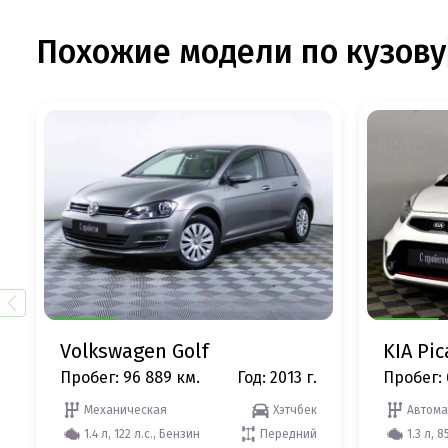
Похожие модели по кузову
Volkswagen Golf
KIA Pi
Пробег: 96 889 км.
Год: 2013 г.
Пробег: 
Механическая
Хэтчбек
Автома
1.4 л, 122 л.с., Бензин
Передний
1.3 л, 8