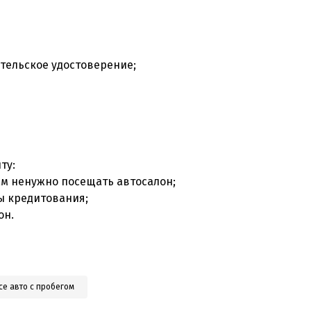
ительское удостоверение;
;
иту:
Вам ненужно посещать автосалон;
мы кредитования;
он.
се авто с пробегом