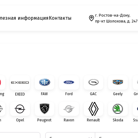
г. Ростов-на-Дону,
лезная информация
Контакты
пр-кт Шолохова, д. 247
ng
FAW
Ford
GAC
Geely
Gr
EXEED
n
Opel
Peugeot
Ravon
Renault
Skoda
Ss