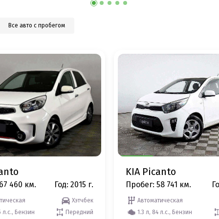
Все авто с пробегом
canto
KIA Picanto
67 460 км.
Год: 2015 г.
Пробег: 58 741 км.
Го
тическая
Хэтчбек
Автоматическая
5 л.с., Бензин
Передний
1.3 л, 84 л.с., Бензин