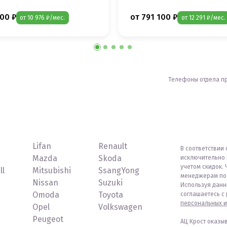
00 ₽
от 791 100 ₽
от 10 976 ₽/мес.
от 12 291 ₽/мес.
Телефоны отдела п
Lifan
Renault
В соответствии 
Mazda
Skoda
исключительно 
учетом скидок. 
ll
Mitsubishi
SsangYong
менеджерам по 
Nissan
Suzuki
Используя данн
Omoda
Toyota
соглашаетесь с
персональных и
Opel
Volkswagen
Peugeot
АЦ Крост оказы