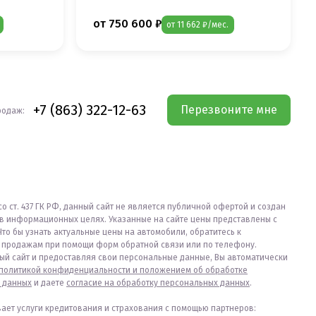
от 750 600 ₽
от 11 662 ₽/мес.
+7 (863) 322-12-63
Перезвоните мне
родаж:
со ст. 437 ГК РФ, данный сайт не является публичной офертой и создан
в информационных целях. Указанные на сайте цены представлены с
Что бы узнать актуальные цены на автомобили, обратитесь к
продажам при помощи форм обратной связи или по телефону.
ый сайт и предоставляя свои персональные данные, Вы автоматически
политикой конфиденциальности и положением об обработке
 данных
и даете
согласие на обработку персональных данных
.
вает услуги кредитования и страхования с помощью партнеров: