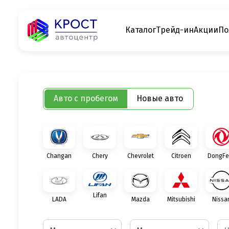
Каталог
Трейд-ин
Акции
По
Авто с пробегом
Новые авто
Changan
Chery
Chevrolet
Citroen
DongFe
Lifan
LADA
Mazda
Mitsubishi
Nissa