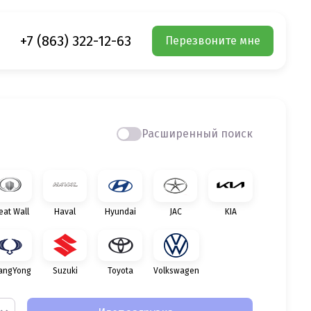
+7 (863) 322-12-63
Перезвоните мне
Расширенный поиск
eat Wall
Haval
Hyundai
JAC
KIA
angYong
Suzuki
Toyota
Volkswagen