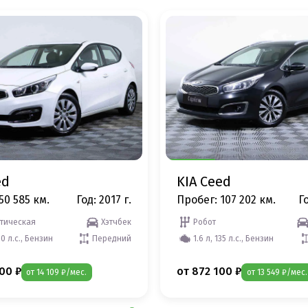
ed
KIA Ceed
50 585 км.
Год: 2017 г.
Пробег: 107 202 км.
Го
тическая
Хэтчбек
Робот
30 л.с., Бензин
Передний
1.6 л, 135 л.с., Бензин
00 ₽
от 872 100 ₽
от 14 109 ₽/мес.
от 13 549 ₽/мес.