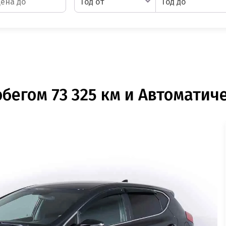
Год от
Год до
бегом 73 325 км и Автоматиче