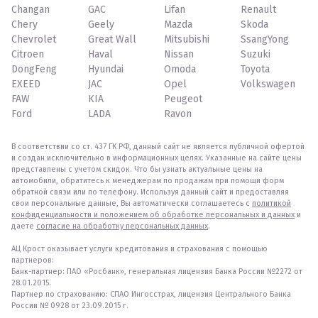
Changan
GAC
Lifan
Renault
Chery
Geely
Mazda
Skoda
Chevrolet
Great Wall
Mitsubishi
SsangYong
Citroen
Haval
Nissan
Suzuki
DongFeng
Hyundai
Omoda
Toyota
EXEED
JAC
Opel
Volkswagen
FAW
KIA
Peugeot
Ford
LADA
Ravon
В соответствии со ст. 437 ГК РФ, данный сайт не является публичной офертой
и создан исключительно в информационных целях. Указанные на сайте цены
представлены с учетом скидок. Что бы узнать актуальные цены на
автомобили, обратитесь к менеджерам по продажам при помощи форм
обратной связи или по телефону. Используя данный сайт и предоставляя
свои персональные данные, Вы автоматически соглашаетесь с
политикой
конфиденциальности и положением об обработке персональных и данных
и
даете
согласие на обработку персональных данных
.
АЦ Крост оказывает услуги кредитования и страхования с помощью
партнеров:
Банк-партнер: ПАО «Росбанк», генеральная лицензия Банка России №2272 от
28.01.2015.
Партнер по страхованию: СПАО Ингосстрах, лицензия Центрального Банка
России № 0928 от 23.09.2015 г.