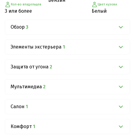
Бензин
Кол-во владельцев
Цвет кузова
3 или более
Белый
Обзор
3
Элементы экстерьера
1
Защита от угона
2
Мультимедиа
2
Салон
1
Комфорт
1