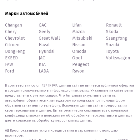
Марки автомобилей
Changan
GAC
Lifan
Renault
Chery
Geely
Mazda
Skoda
Chevrolet
Great Wall
Mitsubishi
SsangYong
Citroen
Haval
Nissan
Suzuki
DongFeng
Hyundai
Omoda
Toyota
EXEED
JAC
Opel
Volkswagen
FAW
KIA
Peugeot
Ford
LADA
Ravon
В соответствии со ст. 437 ГК РФ, данный сайт не является публичной офертой
и создан исключительно в информационных целях. Указанные на сайте цены
представлены с учетом скидок. Что бы узнать актуальные цены на
автомобили, обратитесь к менеджерам по продажам при помощи форм
обратной связи или по телефону. Используя данный сайт и предоставляя
свои персональные данные, Вы автоматически соглашаетесь с
политикой
конфиденциальности и положением об обработке персональных и данных
и
даете
согласие на обработку персональных данных
.
АЦ Крост оказывает услуги кредитования и страхования с помощью
партнеров: