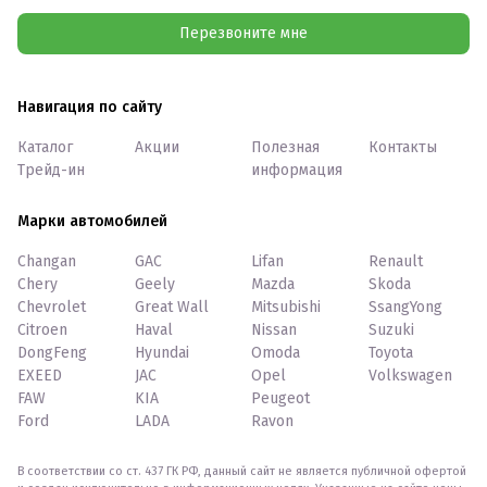
Перезвоните мне
Навигация по сайту
Каталог
Акции
Полезная
Контакты
Трейд-ин
информация
Марки автомобилей
Changan
GAC
Lifan
Renault
Chery
Geely
Mazda
Skoda
Chevrolet
Great Wall
Mitsubishi
SsangYong
Citroen
Haval
Nissan
Suzuki
DongFeng
Hyundai
Omoda
Toyota
EXEED
JAC
Opel
Volkswagen
FAW
KIA
Peugeot
Ford
LADA
Ravon
В соответствии со ст. 437 ГК РФ, данный сайт не является публичной офертой