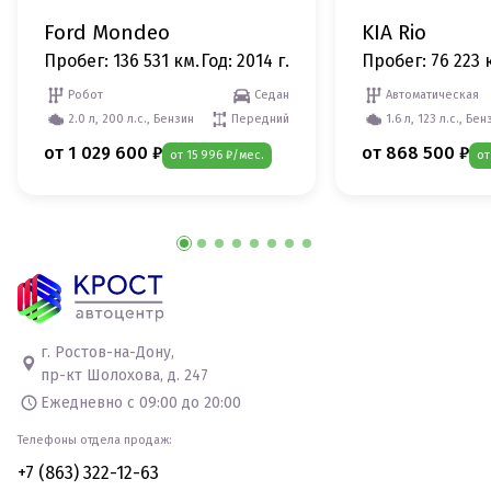
Ford Mondeo
KIA Rio
Пробег: 136 531 км.
Год: 2014 г.
Пробег: 76 223 
Робот
Седан
Автоматическая
2.0 л, 200 л.с., Бензин
Передний
1.6 л, 123 л.с., Бен
от 1 029 600 ₽
от 868 500 ₽
от 15 996 ₽/мес.
от
г. Ростов-на-Дону,
пр-кт Шолохова, д. 247
Ежедневно с 09:00 до 20:00
Телефоны отдела продаж:
+7 (863) 322-12-63