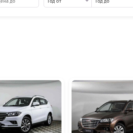
Год от
Год до