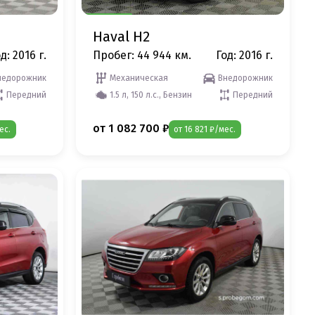
Haval H2
д: 2016 г.
Пробег: 44 944 км.
Год: 2016 г.
недорожник
Механическая
Внедорожник
Передний
1.5 л, 150 л.с., Бензин
Передний
от 1 082 700 ₽
ес.
от 16 821 ₽/мес.