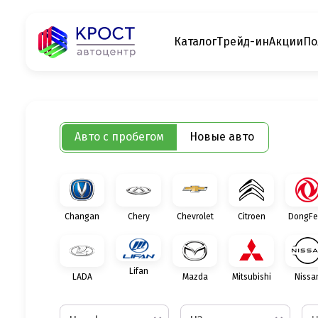
Каталог
Трейд-ин
Акции
По
Авто с пробегом
Новые авто
Changan
Chery
Chevrolet
Citroen
DongFe
Lifan
LADA
Mazda
Mitsubishi
Nissa