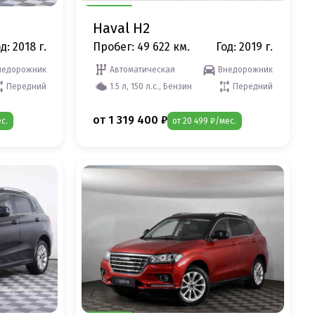
Haval H2
д: 2018 г.
Пробег: 49 622 км.
Год: 2019 г.
недорожник
Автоматическая
Внедорожник
Передний
1.5 л, 150 л.с., Бензин
Передний
от 1 319 400 ₽
с.
от 20 499 ₽/мес.