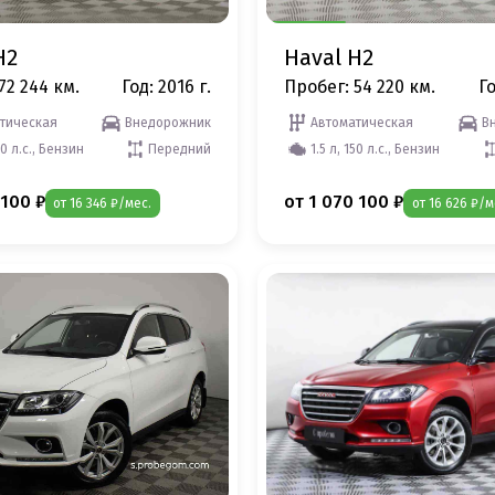
H2
Haval H2
72 244 км.
Год: 2016 г.
Пробег: 54 220 км.
Го
тическая
Внедорожник
Автоматическая
В
50 л.с., Бензин
Передний
1.5 л, 150 л.с., Бензин
 100 ₽
от 1 070 100 ₽
от 16 346 ₽/мес.
от 16 626 ₽/м