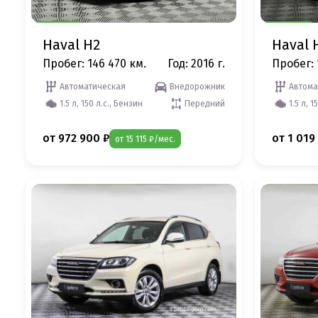
Haval H2
Haval 
Пробег: 146 470 км.
Год: 2016 г.
Пробег: 
Автоматическая
Внедорожник
Автома
1.5 л, 150 л.с., Бензин
Передний
1.5 л, 1
от 972 900 ₽
от 1 019
от 15 115 ₽/мес.