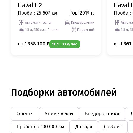
Haval H2
Haval 
Пробег: 25 607 км.
Год: 2019 г.
Пробег: 
Автоматическая
Внедорожник
Автома
1.5 л, 150 л.с., Бензин
Передний
1.5 л, 1
от 1 358 100 ₽
от 1 361
от 21 100 ₽/мес.
Подборки автомобилей
Седаны
Универсалы
Внедорожники
Пробег до 100 000 км
До года
До 3 лет