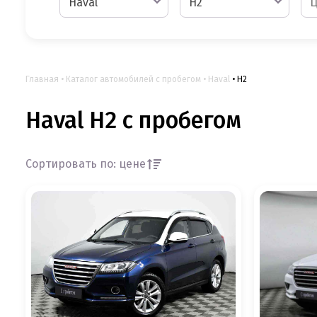
Haval
H2
Главная
Каталог автомобилей с пробегом
Haval
H2
Haval H2 с пробегом
Сортировать по: цене