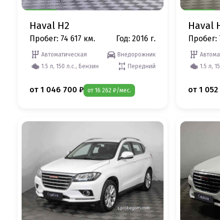
Haval H2
Haval 
Пробег: 74 617 км.
Год: 2016 г.
Пробег: 
Автоматическая
Внедорожник
Автома
1.5 л, 150 л.с., Бензин
Передний
1.5 л, 1
от 1 046 700 ₽
от 1 052
от 16 262 ₽/мес.