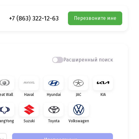
+7 (863) 322-12-63
Перезвоните мне
Расширенный поиск
eat Wall
Haval
Hyundai
JAC
KIA
angYong
Suzuki
Toyota
Volkswagen