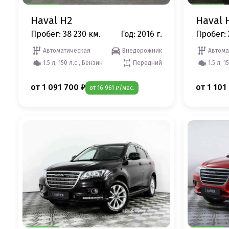
Haval H2
Haval 
Пробег: 38 230 км.
Год: 2016 г.
Пробег: 
Автоматическая
Внедорожник
Автома
1.5 л, 150 л.с., Бензин
Передний
1.5 л, 1
от 1 091 700 ₽
от 1 101
от 16 961 ₽/мес.