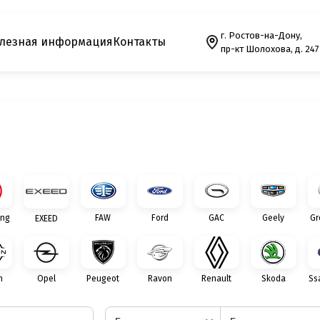
г. Ростов-на-Дону,
лезная информация
Контакты
пр-кт Шолохова, д. 247
ng
FAW
Ford
GAC
Geely
Gr
EXEED
n
Opel
Peugeot
Ravon
Renault
Skoda
Ss