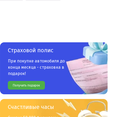
Страховой полис
При покупке автомобиля до
конца месяца - страховка в
подарок!
Получить подарок
Счастливые часы