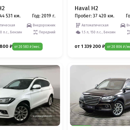
H2
Haval H2
44 531 км.
Год: 2019 г.
Пробег: 37 420 км.
Го
тическая
Внедорожник
Автоматическая
В
50 л.с., Бензин
Передний
1.5 л, 150 л.с., Бензин
 800 ₽
от 1 339 200 ₽
от 20 583 ₽/мес.
от 20 806 ₽/м