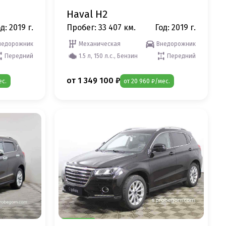
Haval H2
д: 2019 г.
Пробег: 33 407 км.
Год: 2019 г.
недорожник
Механическая
Внедорожник
Передний
1.5 л, 150 л.с., Бензин
Передний
от 1 349 100 ₽
ес.
от 20 960 ₽/мес.