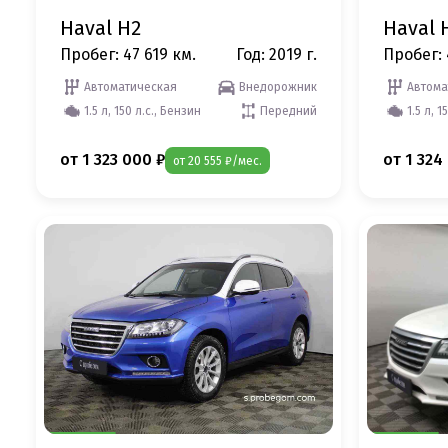
Haval H2
Haval 
Пробег: 47 619 км.
Год: 2019 г.
Пробег: 
Автоматическая
Внедорожник
Автома
1.5 л, 150 л.с., Бензин
Передний
1.5 л, 1
от 1 323 000 ₽
от 1 324
от 20 555 ₽/мес.