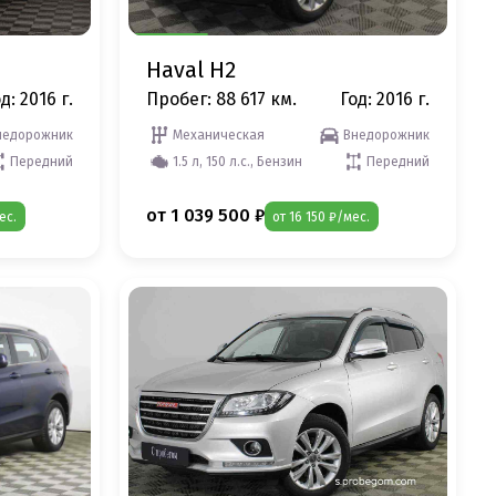
Haval H2
д: 2016 г.
Пробег: 88 617 км.
Год: 2016 г.
недорожник
Механическая
Внедорожник
Передний
1.5 л, 150 л.с., Бензин
Передний
от 1 039 500 ₽
ес.
от 16 150 ₽/мес.