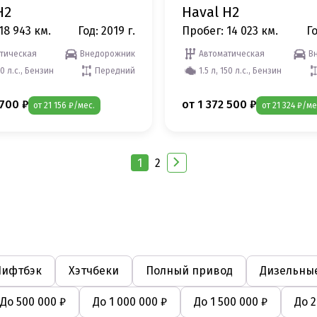
H2
Haval H2
18 943 км.
Год: 2019 г.
Пробег: 14 023 км.
Го
тическая
Внедорожник
Автоматическая
В
50 л.с., Бензин
Передний
1.5 л, 150 л.с., Бензин
 700 ₽
от 1 372 500 ₽
от 21 156 ₽/мес.
от 21 324 ₽/ме
1
2
Лифтбэк
Хэтчбеки
Полный привод
Дизельные
До 500 000 ₽
До 1 000 000 ₽
До 1 500 000 ₽
До 2