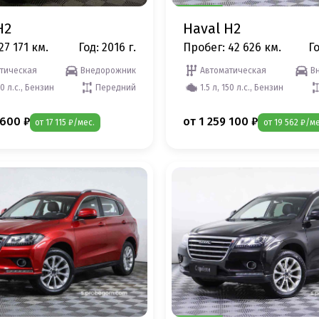
H2
Haval H2
27 171 км.
Год: 2016 г.
Пробег: 42 626 км.
Го
тическая
Внедорожник
Автоматическая
В
50 л.с., Бензин
Передний
1.5 л, 150 л.с., Бензин
 600 ₽
от 1 259 100 ₽
от 17 115 ₽/мес.
от 19 562 ₽/ме