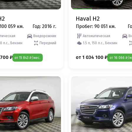
H2
Haval H2
100 059 км.
Год: 2016 г.
Пробег: 90 051 км.
Го
тическая
Внедорожник
Автоматическая
В
50 л.с., Бензин
Передний
1.5 л, 150 л.с., Бензин
 700 ₽
от 1 034 100 ₽
от 15 843 ₽/мес.
от 16 066 ₽/м