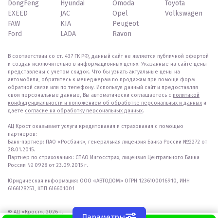
DongFeng
Hyundai
Omoda
Toyota
EXEED
JAC
Opel
Volkswagen
FAW
KIA
Peugeot
Ford
LADA
Ravon
В соответствии со ст. 437 ГК РФ, данный сайт не является публичной офертой
и создан исключительно в информационных целях. Указанные на сайте цены
представлены с учетом скидок. Что бы узнать актуальные цены на
автомобили, обратитесь к менеджерам по продажам при помощи форм
обратной связи или по телефону. Используя данный сайт и предоставляя
свои персональные данные, Вы автоматически соглашаетесь с
политикой
конфиденциальности и положением об обработке персональных и данных
и
даете
согласие на обработку персональных данных
.
АЦ Крост оказывает услуги кредитования и страхования с помощью
партнеров:
Банк-партнер: ПАО «Росбанк», генеральная лицензия Банка России №2272 от
28.01.2015.
Партнер по страхованию: СПАО Ингосстрах, лицензия Центрального Банка
России № 0928 от 23.09.2015 г.
Юридическая информация: ООО «АВТОДОМ» ОГРН 1236100016910, ИНН
6166128253, КПП 616601001
© АЦ «Крост», 2026 г.
Параметры