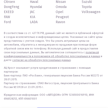
Citroen
Haval
Nissan
Suzuki
DongFeng
Hyundai
Omoda
Toyota
EXEED
JAC
Opel
Volkswagen
FAW
KIA
Peugeot
Ford
LADA
Ravon
В соответствии со ст. 437 ГК РФ, данный сайт не является публичной офертой
и создан исключительно в информационных целях. Указанные на сайте цены
представлены с учетом скидок. Что бы узнать актуальные цены на
автомобили, обратитесь к менеджерам по продажам при помощи форм
обратной связи или по телефону. Используя данный сайт и предоставляя
свои персональные данные, Вы автоматически соглашаетесь с
политикой
конфиденциальности и положением об обработке персональных и данных
и
даете
согласие на обработку персональных данных
.
АЦ Крост оказывает услуги кредитования и страхования с помощью
партнеров:
Банк-партнер: ПАО «Росбанк», генеральная лицензия Банка России №2272 от
28.01.2015.
Партнер по страхованию: СПАО Ингосстрах, лицензия Центрального Банка
России № 0928 от 23.09.2015 г.
Юридическая информация: ООО «АВТОДОМ» ОГРН 1236100016910, ИНН
6166128253, КПП 616601001