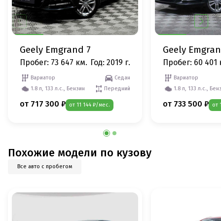
Geely Emgrand 7
Geely Emgran
Пробег: 73 647 км.
Год: 2019 г.
Пробег: 60 401 
Вариатор
Седан
Вариатор
1.8 л, 133 л.с., Бензин
Передний
1.8 л, 133 л.с., Бен
от 717 300 ₽
от 733 500 ₽
от 11 144 ₽/мес.
от 
Похожие модели по кузову
Все авто с пробегом