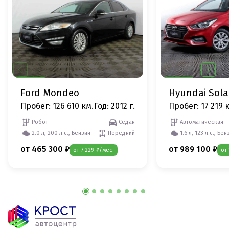
Ford Mondeo
Hyundai Sola
Пробег: 126 610 км.
Год: 2012 г.
Пробег: 17 219 
Робот
Седан
Автоматическая
2.0 л, 200 л.с., Бензин
Передний
1.6 л, 123 л.с., Бен
от 465 300 ₽
от 989 100 ₽
от 7 229 ₽/мес.
от 