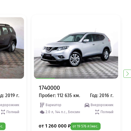
1740000
д: 2019 г.
Пробег: 112 635 км.
Год: 2016 г.
недорожник
Вариатор
Внедорожник
Полный
2.0 л, 144 л.с., Бензин
Полный
от 1 260 000 ₽
с.
от 19 576 ₽/мес.