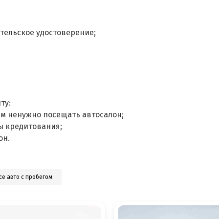
тельское удостоверение;
ту:
ам ненужно посещать автосалон;
ы кредитования;
он.
се авто с пробегом