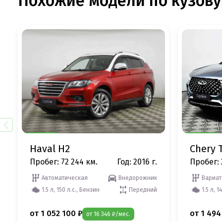
Похожие модели по кузову
Haval H2
Chery T
Пробег: 72 244 км.
Год: 2016 г.
Пробег: 
Автоматическая
Внедорожник
Вариат
1.5 л, 150 л.с., Бензин
Передний
1.5 л, 1
от 1 052 100 ₽
от 1 494
от 16 346 ₽/мес.