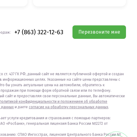
+7 (863) 322-12-63
Перезвоните мне
родаж:
со ст. 437 ГК РФ, данный сайт не является публичной офертой и создан
в информационных целях. Указанные на сайте цены представлены с
Что бы узнать актуальные цены на автомобили, обратитесь к
продажам при помощи форм обратной связи или по телефону.
ый сайт и предоставляя свои персональные данные, Вы автоматически
политикой конфиденциальности и положением об обработке
 данных
и даете
согласие на обработку персональных данных
.
вает услуги кредитования и страхования с помощью партнеров:
ПАО «Росбанк», генеральная лицензия Банка России №2272 от
ахованию: СПАО Ингосстрах, лицензия Центрального Банка России №