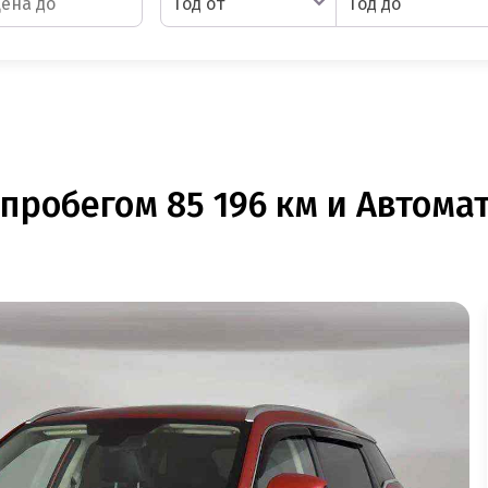
Год от
Год до
 пробегом 85 196 км и Автома