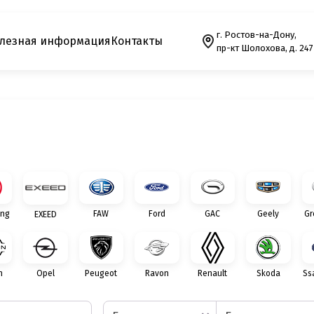
г. Ростов-на-Дону,
лезная информация
Контакты
пр-кт Шолохова, д. 247
ng
FAW
Ford
GAC
Geely
Gr
EXEED
n
Opel
Peugeot
Ravon
Renault
Skoda
Ss