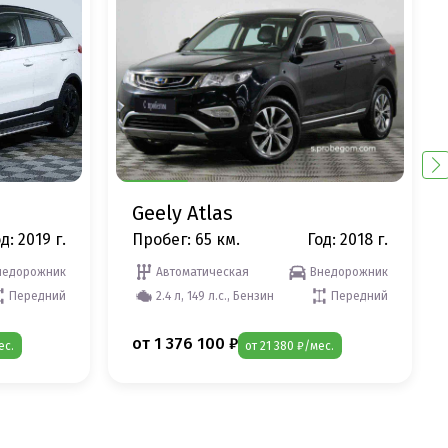
Geely Atlas
д: 2019 г.
Пробег: 65 км.
Год: 2018 г.
недорожник
Автоматическая
Внедорожник
Передний
2.4 л, 149 л.с., Бензин
Передний
от 1 376 100 ₽
ес.
от 21 380 ₽/мес.