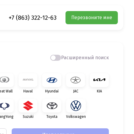
+7 (863) 322-12-63
Перезвоните мне
Расширенный поиск
eat Wall
Haval
Hyundai
JAC
KIA
angYong
Suzuki
Toyota
Volkswagen