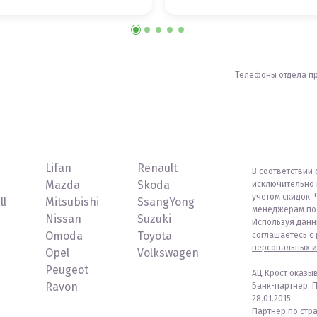
Телефоны отдела п
Lifan
Renault
В соответствии 
Mazda
Skoda
исключительно 
учетом скидок. 
ll
Mitsubishi
SsangYong
менеджерам по 
Nissan
Suzuki
Используя данн
Omoda
Toyota
соглашаетесь с
персональных и
Opel
Volkswagen
Peugeot
АЦ Крост оказы
Ravon
Банк-партнер: 
28.01.2015.
Партнер по стр