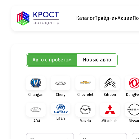
Каталог
Трейд-ин
Акции
По
Авто с пробегом
Новые авто
Changan
Chery
Chevrolet
Citroen
DongFe
Lifan
LADA
Mazda
Mitsubishi
Nissa