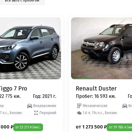
Все авто с пробегом
iggo 7 Pro
Renault Duster
22 775 км.
Год: 2021 г.
Пробег: 16 593 км.
Го
ор
Внедорожник
Механическая
В
47 л.с., Бензин
Передний
1.6 л, 114 л.с., Бензин
 000 ₽
от 1 273 500 ₽
от 23 211 ₽/мес.
от 19 786 ₽/ме