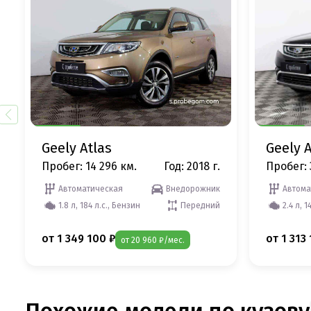
Geely Atlas
Geely A
Пробег: 14 296 км.
Год: 2018 г.
Пробег: 
Автоматическая
Внедорожник
Автома
1.8 л, 184 л.с., Бензин
Передний
2.4 л, 1
от 1 349 100 ₽
от 1 313
от 20 960 ₽/мес.