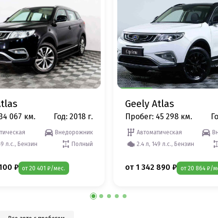
tlas
Geely Atlas
34 067 км.
Год: 2018 г.
Пробег: 45 298 км.
Го
тическая
Внедорожник
Автоматическая
В
49 л.с., Бензин
Полный
2.4 л, 149 л.с., Бензин
 100 ₽
от 1 342 890 ₽
от 20 401 ₽/мес.
от 20 864 ₽/м