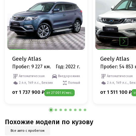
Geely Atlas
Geely Atlas
Пробег: 9 227 км.
Год: 2022 г.
Пробег: 54 853 
Автоматическая
Внедорожник
Автоматическая
2.4 л, 149 л.с., Бензин
Полный
2.4 л, 149 л.с., Бе
от 1 737 900 ₽
от 1 511 100 ₽
от 27 001 ₽/мес.
о
Похожие модели по кузову
Все авто с пробегом