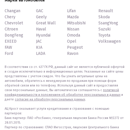
Марки автомобилей
Changan
GAC
Lifan
Renault
Chery
Geely
Mazda
Skoda
Chevrolet
Great Wall
Mitsubishi
SsangYong
Citroen
Haval
Nissan
Suzuki
DongFeng
Hyundai
Omoda
Toyota
EXEED
JAC
Opel
Volkswagen
FAW
KIA
Peugeot
Ford
LADA
Ravon
В соответствии со ст. 437 ГК РФ, данный сайт не является публичной офертой
и создан исключительно в информационных целях. Указанные на сайте цены
представлены с учетом скидок. Что бы узнать актуальные цены на
автомобили, обратитесь к менеджерам по продажам при помощи форм
обратной связи или по телефону. Используя данный сайт и предоставляя
свои персональные данные, Вы автоматически соглашаетесь с
политикой
конфиденциальности и положением об обработке персональных и данных
и
даете
согласие на обработку персональных данных
.
АЦ Крост оказывает услуги кредитования и страхования с помощью
партнеров:
Банк-партнер: ПАО «Росбанк», генеральная лицензия Банка России №2272 от
28.01.2015.
Партнер по страхованию: СПАО Ингосстрах, лицензия Центрального Банка