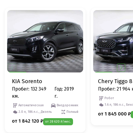
KIA Sorento
Chery Tiggo 8
Пробег: 132 349
Год: 2019
Пробег: 21 964 
км.
г.
Робот
1.6 л, 186 л.с., Бен
Автоматическая
Внедорожник
2.0 л, 186 л.с., Дизель
Полный
от 1 845 000 ₽
от 1 842 120 ₽
от 28 620 ₽/мес.