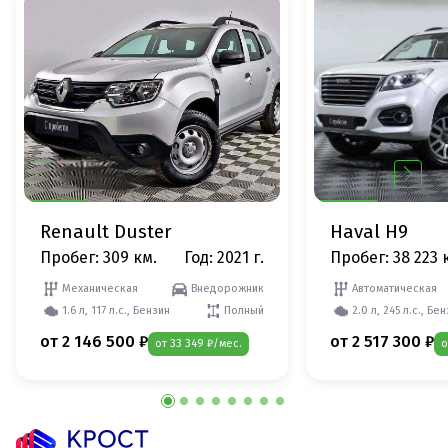
Renault Duster
Haval H9
Пробег: 309 км.
Год: 2021 г.
Пробег: 38 223 
Механическая
Внедорожник
Автоматическая
1.6 л, 117 л.с., Бензин
Полный
2.0 л, 245 л.с., Бе
от 2 146 500 ₽
от 2 517 300 ₽
от 33 349 ₽/мес.
о