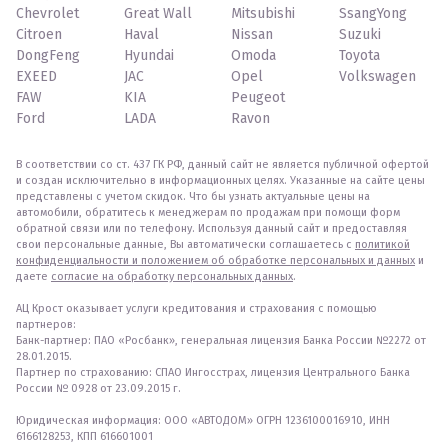
Chevrolet
Great Wall
Mitsubishi
SsangYong
Citroen
Haval
Nissan
Suzuki
DongFeng
Hyundai
Omoda
Toyota
EXEED
JAC
Opel
Volkswagen
FAW
KIA
Peugeot
Ford
LADA
Ravon
В соответствии со ст. 437 ГК РФ, данный сайт не является публичной офертой
и создан исключительно в информационных целях. Указанные на сайте цены
представлены с учетом скидок. Что бы узнать актуальные цены на
автомобили, обратитесь к менеджерам по продажам при помощи форм
обратной связи или по телефону. Используя данный сайт и предоставляя
свои персональные данные, Вы автоматически соглашаетесь с
политикой
конфиденциальности и положением об обработке персональных и данных
и
даете
согласие на обработку персональных данных
.
АЦ Крост оказывает услуги кредитования и страхования с помощью
партнеров:
Банк-партнер: ПАО «Росбанк», генеральная лицензия Банка России №2272 от
28.01.2015.
Партнер по страхованию: СПАО Ингосстрах, лицензия Центрального Банка
России № 0928 от 23.09.2015 г.
Юридическая информация: ООО «АВТОДОМ» ОГРН 1236100016910, ИНН
6166128253, КПП 616601001