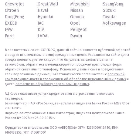
Chevrolet
Great Wall
Mitsubishi
SsangYong
Citroen
Haval
Nissan
Suzuki
DongFeng
Hyundai
Omoda
Toyota
EXEED
JAC
Opel
Volkswagen
FAW
KIA
Peugeot
Ford
LADA
Ravon
В соответствии со ст. 437 ГК РФ, данный сайт не является публичной офертой
и создан исключительно в информационных целях. Указанные на сайте цены
представлены с учетом скидок. Что бы узнать актуальные цены на
автомобили, обратитесь к менеджерам по продажам при помощи форм
обратной связи или по телефону. Используя данный сайт и предоставляя
свои персональные данные, Вы автоматически соглашаетесь с
политикой
конфиденциальности и положением об обработке персональных и данных
и
даете
согласие на обработку персональных данных
.
АЦ Крост оказывает услуги кредитования и страхования с помощью
партнеров:
Банк-партнер: ПАО «Росбанк», генеральная лицензия Банка России №2272 от
28.01.2015.
Партнер по страхованию: СПАО Ингосстрах, лицензия Центрального Банка
России № 0928 от 23.09.2015 г.
Юридическая информация: ООО «АВТОДОМ» ОГРН 1236100016910, ИНН
6166128253, КПП 616601001