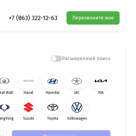
+7 (863) 322-12-63
Перезвоните мне
Расширенный поиск
eat Wall
Haval
Hyundai
JAC
KIA
angYong
Suzuki
Toyota
Volkswagen