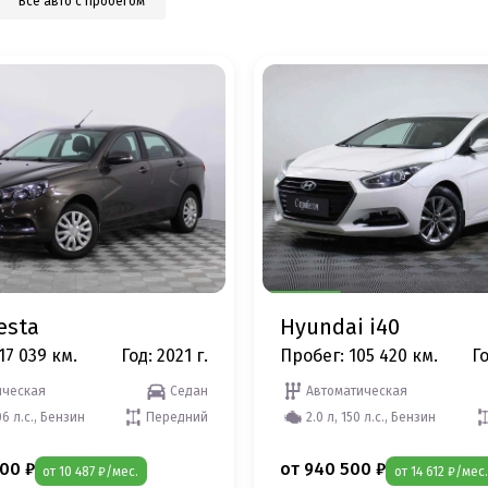
Все авто с пробегом
esta
Hyundai i40
17 039 км.
Год: 2021 г.
Пробег: 105 420 км.
Го
ческая
Седан
Автоматическая
06 л.с., Бензин
Передний
2.0 л, 150 л.с., Бензин
00 ₽
от 940 500 ₽
от 10 487 ₽/мес.
от 14 612 ₽/мес.