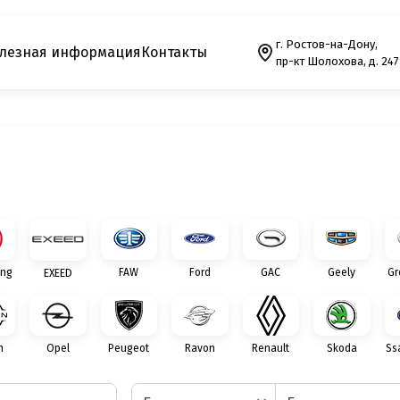
г. Ростов-на-Дону,
лезная информация
Контакты
пр-кт Шолохова, д. 247
ng
FAW
Ford
GAC
Geely
Gr
EXEED
n
Opel
Peugeot
Ravon
Renault
Skoda
Ss