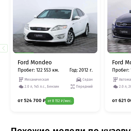
Ford Mondeo
Ford M
Пробег: 122 553 км.
Год: 2012 г.
Пробег: 
Механическая
Седан
Автома
2.0 л, 145 л.с., Бензин
Передний
2.0 л, 
от 524 700 ₽
от 621 0
от 8 152 ₽/мес.