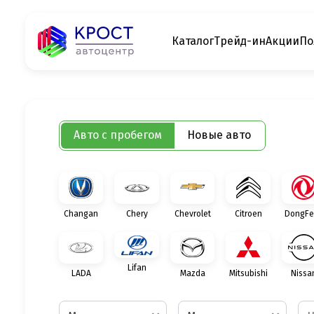
Каталог
Трейд-ин
Акции
По
Авто с пробегом
Новые авто
Changan
Chery
Chevrolet
Citroen
DongFe
Lifan
LADA
Mazda
Mitsubishi
Nissa