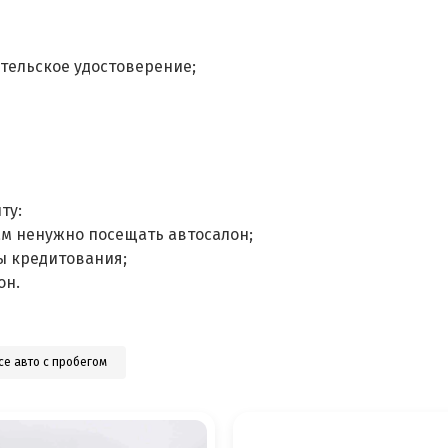
тельское удостоверение;
ту:
ам ненужно посещать автосалон;
ы кредитования;
он.
се авто с пробегом