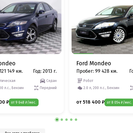
ondeo
Ford Mondeo
121 149 км.
Год: 2013 г.
Пробег: 99 428 км.
Го
тическая
Седан
Робот
200 л.с., Бензин
Передний
2.0 л, 200 л.с., Бензин
00 ₽
от 518 400 ₽
от 9 648 ₽/мес.
от 8 054 ₽/мес.