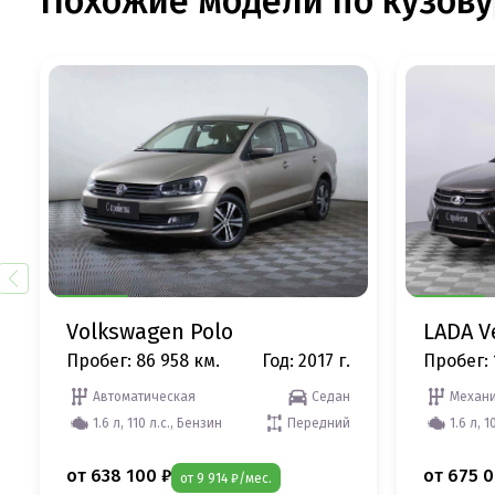
Похожие модели по кузову
Volkswagen Polo
LADA V
Пробег: 86 958 км.
Год: 2017 г.
Пробег: 
Автоматическая
Седан
Механи
1.6 л, 110 л.с., Бензин
Передний
1.6 л, 1
от 638 100 ₽
от 675 0
от 9 914 ₽/мес.