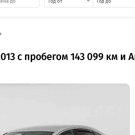
Год от
Год до
o
13 с пробегом 143 099 км и А