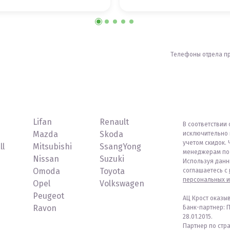
Телефоны отдела п
Lifan
Renault
В соответствии 
Mazda
Skoda
исключительно 
учетом скидок. 
ll
Mitsubishi
SsangYong
менеджерам по 
Nissan
Suzuki
Используя данн
Omoda
Toyota
соглашаетесь с
персональных и
Opel
Volkswagen
Peugeot
АЦ Крост оказы
Ravon
Банк-партнер: 
28.01.2015.
Партнер по стр