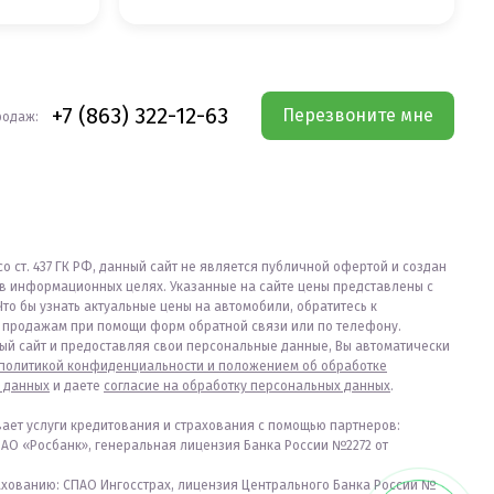
+7 (863) 322-12-63
Перезвоните мне
родаж:
со ст. 437 ГК РФ, данный сайт не является публичной офертой и создан
в информационных целях. Указанные на сайте цены представлены с
Что бы узнать актуальные цены на автомобили, обратитесь к
продажам при помощи форм обратной связи или по телефону.
ый сайт и предоставляя свои персональные данные, Вы автоматически
политикой конфиденциальности и положением об обработке
 данных
и даете
согласие на обработку персональных данных
.
вает услуги кредитования и страхования с помощью партнеров:
ПАО «Росбанк», генеральная лицензия Банка России №2272 от
ахованию: СПАО Ингосстрах, лицензия Центрального Банка России №