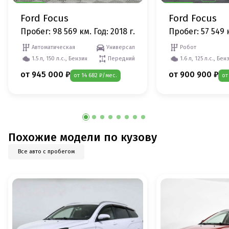
Ford Focus
Ford Focus
Пробег: 98 569 км.
Год: 2018 г.
Пробег: 57 549 
Автоматическая
Универсал
Робот
1.5 л, 150 л.с., Бензин
Передний
1.6 л, 125 л.с., Бен
от 945 000 ₽
от 900 900 ₽
от 14 682 ₽/мес.
от
Похожие модели по кузову
Все авто с пробегом