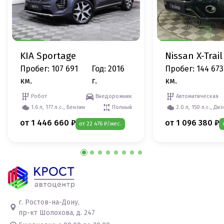
KIA Sportage
Nissan X-Trail
Пробег: 107 691
Год: 2016
Пробег: 144 673
км.
г.
км.
Робот
Внедорожник
Автоматическая
1.6 л, 177 л.с., Бензин
Полный
2.0 л, 150 л.с., Ди
от 1 446 660 ₽
от 1 096 380 ₽
от 22 476 ₽/мес.
г. Ростов-на-Дону,
пр-кт Шолохова, д. 247