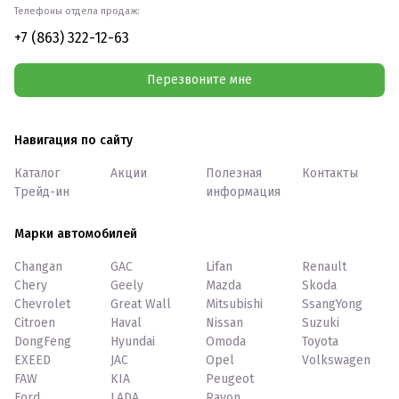
Телефоны отдела продаж:
+7 (863) 322-12-63
Перезвоните мне
Навигация по сайту
Каталог
Акции
Полезная
Контакты
Трейд-ин
информация
Марки автомобилей
Changan
GAC
Lifan
Renault
Chery
Geely
Mazda
Skoda
Chevrolet
Great Wall
Mitsubishi
SsangYong
Citroen
Haval
Nissan
Suzuki
DongFeng
Hyundai
Omoda
Toyota
EXEED
JAC
Opel
Volkswagen
FAW
KIA
Peugeot
Ford
LADA
Ravon