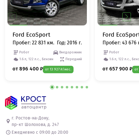
Ford EcoSport
Ford EcoSpor
Пробег: 22 831 км.
Год: 2016 г.
Пробег: 43 676 
Робот
Внедорожник
Робот
1.6 л, 122 л.с., Бензин
Передний
1.6 л, 122 л.с., Бен
от 896 400 ₽
от 657 900 ₽
от 13 927 ₽/мес.
от
г. Ростов-на-Дону,
пр-кт Шолохова, д. 247
Ежедневно с 09:00 до 20:00