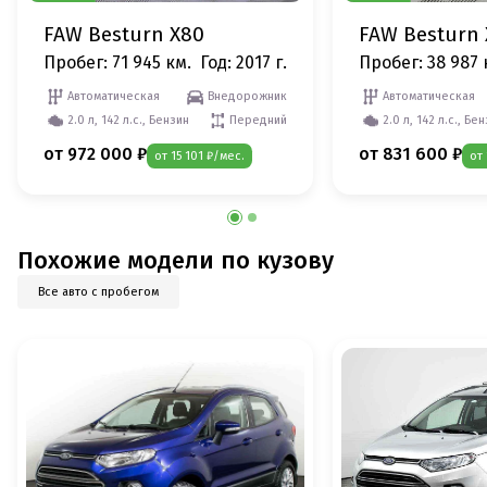
FAW Besturn X80
FAW Besturn
Пробег: 71 945 км.
Год: 2017 г.
Пробег: 38 987 
Автоматическая
Внедорожник
Автоматическая
2.0 л, 142 л.с., Бензин
Передний
2.0 л, 142 л.с., Бе
от 972 000 ₽
от 831 600 ₽
от 15 101 ₽/мес.
от
Похожие модели по кузову
Все авто с пробегом