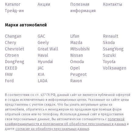
Каталог
Акции
Полезная
Контакты
Трейд-ин
информация
Марки автомобилей
Changan
GAC
Lifan
Renault
Chery
Geely
Mazda
Skoda
Chevrolet
Great Wall
Mitsubishi
SsangYong
Citroen
Haval
Nissan
Suzuki
DongFeng
Hyundai
Omoda
Toyota
EXEED
JAC
Opel
Volkswagen
FAW
KIA
Peugeot
Ford
LADA
Ravon
В соответствии со ст. 437 ГК РФ, данный сайт не является публичной офертой
и создан исключительно в информационных целях. Указанные на сайте цены
представлены с учетом скидок. Что бы узнать актуальные цены на
автомобили, обратитесь к менеджерам по продажам при помощи форм
обратной связи или по телефону. Используя данный сайт и предоставляя
свои персональные данные, Вы автоматически соглашаетесь с
политикой
конфиденциальности и положением об обработке персональных и данных
и
даете
согласие на обработку персональных данных
.