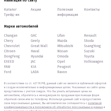
Навигация по сайту
Каталог
Акции
Полезная
Контакты
Трейд-ин
информация
Марки автомобилей
Changan
GAC
Lifan
Renault
Chery
Geely
Mazda
Skoda
Chevrolet
Great Wall
Mitsubishi
SsangYong
Citroen
Haval
Nissan
Suzuki
DongFeng
Hyundai
Omoda
Toyota
EXEED
JAC
Opel
Volkswagen
FAW
KIA
Peugeot
Ford
LADA
Ravon
В соответствии со ст. 437 ГК РФ, данный сайт не является публичной офертой
и создан исключительно в информационных целях. Указанные на сайте цены
представлены с учетом скидок. Что бы узнать актуальные цены на
автомобили, обратитесь к менеджерам по продажам при помощи форм
обратной связи или по телефону. Используя данный сайт и предоставляя
свои персональные данные, Вы автоматически соглашаетесь с
политикой
конфиденциальности и положением об обработке персональных и данных
и