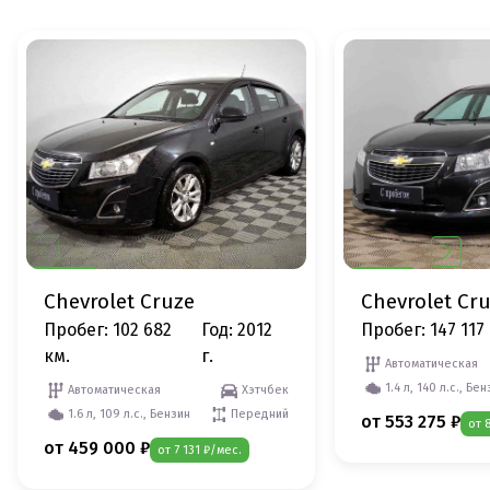
Chevrolet Cruze
Chevrolet Cr
Пробег: 102 682
Год: 2012
Пробег: 147 117
км.
г.
Автоматическая
1.4 л, 140 л.с., Бе
Автоматическая
Хэтчбек
1.6 л, 109 л.с., Бензин
Передний
от 553 275 ₽
от 
от 459 000 ₽
от 7 131 ₽/мес.