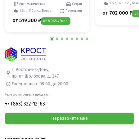
1.6 л, 123 л.с., Бен
Автоматическая
Седан
1.6 л, 110 л.с., Бензин
Передний
от 702 000 ₽
от
от 519 300 ₽
от 8 068 ₽/мес.
г. Ростов-на-Дону,
пр-кт Шолохова, д. 247
Ежедневно с 09:00 до 20:00
Телефоны отдела продаж:
+7 (863) 322-12-63
Перезвоните мне