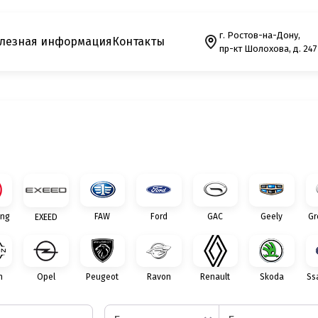
г. Ростов-на-Дону,
лезная информация
Контакты
пр-кт Шолохова, д. 247
ng
FAW
Ford
GAC
Geely
Gr
EXEED
n
Opel
Peugeot
Ravon
Renault
Skoda
Ss