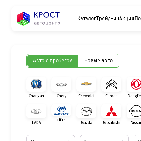
Каталог
Трейд-ин
Акции
По
Авто с пробегом
Новые авто
Changan
Chery
Chevrolet
Citroen
DongFe
Lifan
LADA
Mazda
Mitsubishi
Nissa