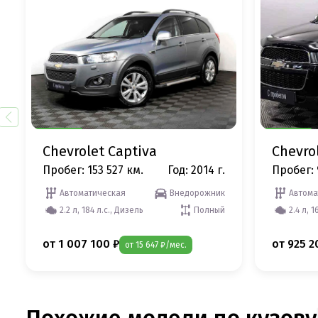
Chevrolet Captiva
Chevro
Пробег: 153 527 км.
Год: 2014 г.
Пробег: 
Автоматическая
Внедорожник
Автома
2.2 л, 184 л.с., Дизель
Полный
2.4 л, 1
от 1 007 100 ₽
от 925 2
от 15 647 ₽/мес.