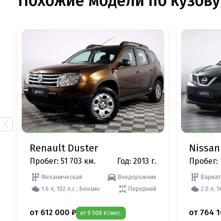
Похожие модели по кузову
Renault Duster
Nissan
Пробег: 51 703 км.
Год: 2013 г.
Пробег: 
Механическая
Внедорожник
Вариат
1.6 л, 102 л.с., Бензин
Передний
2.0 л, 1
от 612 000 ₽
от 764 1
от 9 508 ₽/мес.