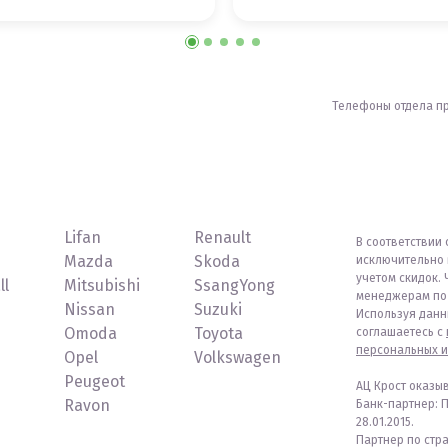
Телефоны отдела п
Lifan
Renault
В соответствии 
Mazda
Skoda
исключительно 
учетом скидок. 
ll
Mitsubishi
SsangYong
менеджерам по 
Nissan
Suzuki
Используя данн
Omoda
Toyota
соглашаетесь с
персональных и
Opel
Volkswagen
Peugeot
АЦ Крост оказы
Ravon
Банк-партнер: 
28.01.2015.
Партнер по стр