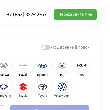
+7 (863) 322-12-63
Перезвоните мне
Расширенный поиск
eat Wall
Haval
Hyundai
JAC
KIA
angYong
Suzuki
Toyota
Volkswagen