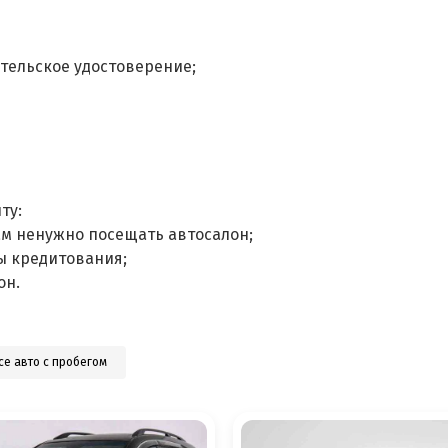
тельское удостоверение;
ту:
ам ненужно посещать автосалон;
ы кредитования;
он.
се авто с пробегом