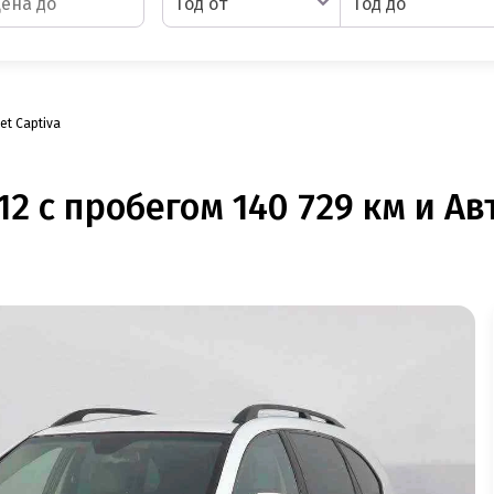
Год от
Год до
et Captiva
12 с пробегом 140 729 км и А