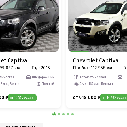
let Captiva
Chevrolet Captiva
99 067 км.
Год: 2013 г.
Пробег: 112 956 км.
Го
тическая
Внедорожник
Автоматическая
В
67 л.с., Бензин
Полный
2.4 л, 167 л.с., Бензин
00 ₽
от 918 000 ₽
от 14 374 ₽/мес.
от 14 262 ₽/мес