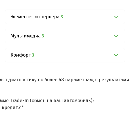
Элементы экстерьера
3
Мультимедиа
3
Комфорт
3
дят диагностику по более 48 параметрам, с результатам
мме Trade-In (обмен на ваш автомобиль)?
 кредит.? *