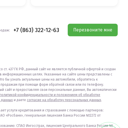
+7 (863) 322-12-63
Перезвоните мне
родаж:
со ст. 437 ГК РФ, данный сайт не является публичной офертой и создан
в информационных целях. Указанные на сайте цены представлены с
Что бы узнать актуальные цены на автомобили, обратитесь к
продажам при помощи форм обратной связи или по телефону.
ый сайт и предоставляя свои персональные данные, Вы автоматически
политикой конфиденциальности и положением об обработке
 данных
и даете
согласие на обработку персональных данных
.
вает услуги кредитования и страхования с помощью партнеров:
ПАО «Росбанк», генеральная лицензия Банка России №2272 от
ахованию: СПАО Ингосстрах, лицензия Центрального Банка России №