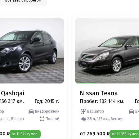
Все авто с пробегом
 Qashqai
Nissan Teana
156 317 км.
Год: 2015 г.
Пробег: 102 144 км.
Го
ор
Внедорожник
Вариатор
В
44 л.с., Бензин
Полный
2.5 л, 167 л.с., Бензин
00 ₽
от 769 500 ₽
от 11 871 ₽/мес.
от 11 955 ₽/мес.