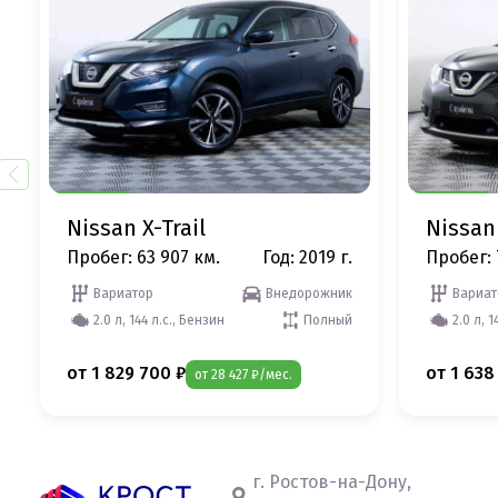
Nissan X-Trail
Nissan 
Пробег: 63 907 км.
Год: 2019 г.
Пробег: 
Вариатор
Внедорожник
Вариат
2.0 л, 144 л.с., Бензин
Полный
2.0 л, 1
от 1 829 700 ₽
от 1 638
от 28 427 ₽/мес.
г. Ростов-на-Дону,