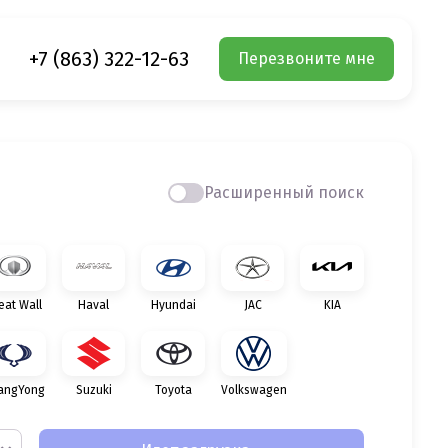
+7 (863) 322-12-63
Перезвоните мне
Расширенный поиск
eat Wall
Haval
Hyundai
JAC
KIA
angYong
Suzuki
Toyota
Volkswagen