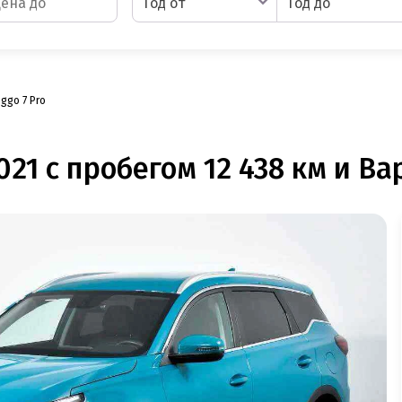
Год от
Год до
iggo 7 Pro
021 с пробегом 12 438 км и Ва