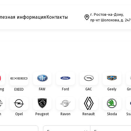
г. Ростов-на-Дону,
лезная информация
Контакты
пр-кт Шолохова, д. 247
ng
FAW
Ford
GAC
Geely
Gr
EXEED
n
Opel
Peugeot
Ravon
Renault
Skoda
Ss