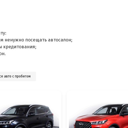
ту:
ам ненужно посещать автосалон;
ы кредитования;
он.
се авто с пробегом