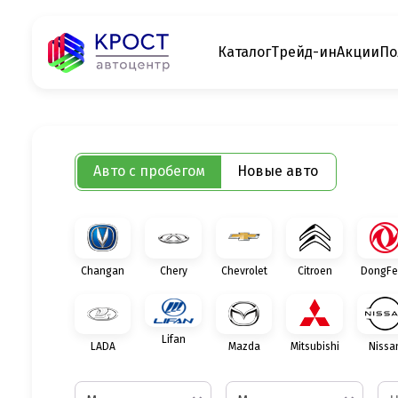
Каталог
Трейд-ин
Акции
По
Авто с пробегом
Новые авто
Changan
Chery
Chevrolet
Citroen
DongFe
Lifan
LADA
Mazda
Mitsubishi
Nissa