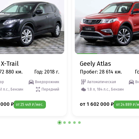
X-Trail
Geely Atlas
72 880 км.
Год: 2018 г.
Пробег: 28 614 км.
Го
ор
Внедорожник
Автоматическая
В
41 л.с., Бензин
Передний
1.8 л, 184 л.с., Бензин
 000 ₽
от 1 602 000 ₽
от 25 449 ₽/мес.
от 24 889 ₽/м