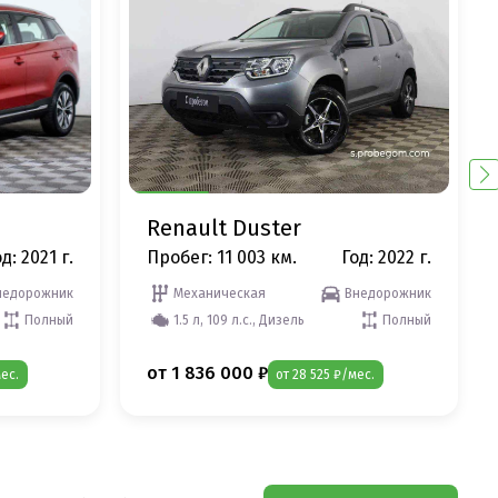
Renault Duster
д: 2021 г.
Пробег: 11 003 км.
Год: 2022 г.
недорожник
Механическая
Внедорожник
Полный
1.5 л, 109 л.с., Дизель
Полный
от 1 836 000 ₽
ес.
от 28 525 ₽/мес.