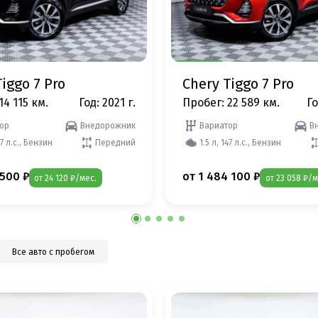
iggo 7 Pro
Chery Tiggo 7 Pro
14 115 км.
Год: 2021 г.
Пробег: 22 589 км.
Го
ор
Внедорожник
Вариатор
В
47 л.с., Бензин
Передний
1.5 л, 147 л.с., Бензин
 500 ₽
от 1 484 100 ₽
от 24 120 ₽/мес.
от 23 058 ₽/м
Все авто с пробегом