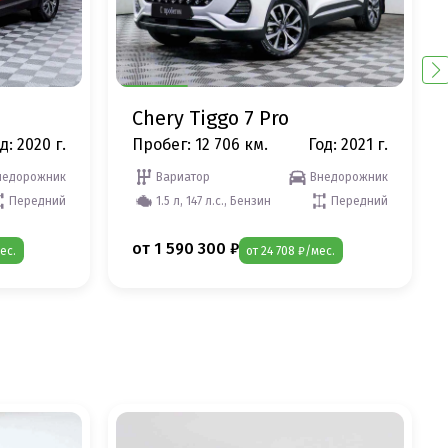
Chery Tiggo 7 Pro
д: 2020 г.
Пробег: 12 706 км.
Год: 2021 г.
недорожник
Вариатор
Внедорожник
Передний
1.5 л, 147 л.с., Бензин
Передний
от 1 590 300 ₽
ес.
от 24 708 ₽/мес.