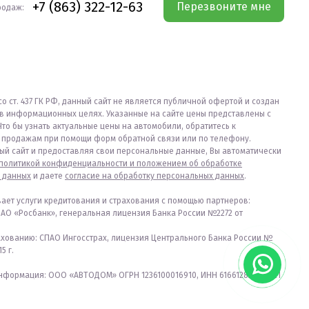
+7 (863) 322-12-63
Перезвоните мне
родаж:
со ст. 437 ГК РФ, данный сайт не является публичной офертой и создан
в информационных целях. Указанные на сайте цены представлены с
Что бы узнать актуальные цены на автомобили, обратитесь к
продажам при помощи форм обратной связи или по телефону.
ый сайт и предоставляя свои персональные данные, Вы автоматически
политикой конфиденциальности и положением об обработке
 данных
и даете
согласие на обработку персональных данных
.
вает услуги кредитования и страхования с помощью партнеров:
ПАО «Росбанк», генеральная лицензия Банка России №2272 от
ахованию: СПАО Ингосстрах, лицензия Центрального Банка России №
5 г.
формация: ООО «АВТОДОМ» ОГРН 1236100016910, ИНН 6166128253, КПП