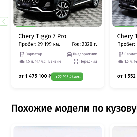
Chery Tiggo 7 Pro
Chery T
Пробег: 29 199 км.
Год: 2020 г.
Пробег: 
Вариатор
Внедорожник
Вариат
1.5 л, 147 л.с., Бензин
Передний
1.5 л, 1
от 1 475 100 ₽
от 1 552
от 22 918 ₽/мес.
Похожие модели по кузову