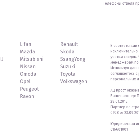
Телефоны отдела п
Lifan
Renault
В соответствии 
Mazda
Skoda
исключительно 
учетом скидок. 
ll
Mitsubishi
SsangYong
менеджерам по 
Nissan
Suzuki
Используя данн
Omoda
Toyota
соглашаетесь с
персональных и
Opel
Volkswagen
Peugeot
АЦ Крост оказы
Ravon
Банк-партнер: 
28.01.2015.
Партнер по стр
0928 от 23.09.201
Юридическая ин
616601001