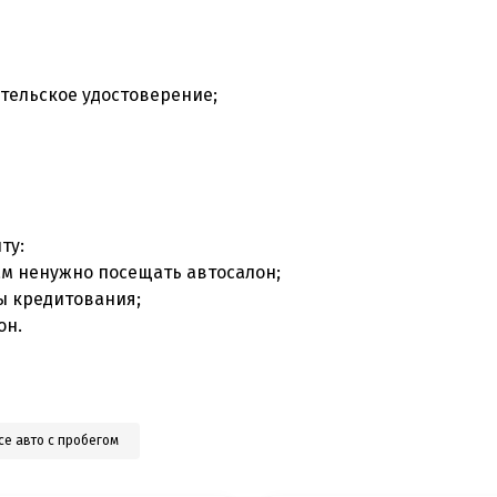
тельское удостоверение;
ту:
ам ненужно посещать автосалон;
ы кредитования;
он.
се авто с пробегом