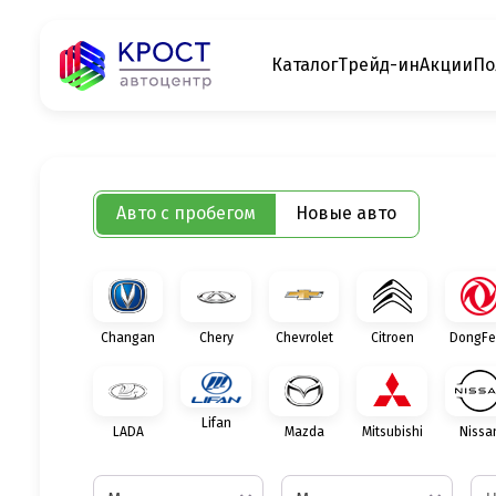
Каталог
Трейд-ин
Акции
По
Авто с пробегом
Новые авто
Changan
Chery
Chevrolet
Citroen
DongFe
Lifan
LADA
Mazda
Mitsubishi
Nissa