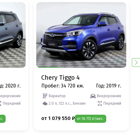
Chery Tiggo 4
д: 2020 г.
Пробег: 34 720 км.
Год: 2019 г.
недорожник
Вариатор
Внедорожник
Передний
2.0 л, 122 л.с., Бензин
Передний
от 1 079 550 ₽
с.
от 16 772 ₽/мес.