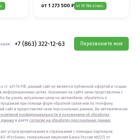
от 1 273 500 ₽
с.
от 19 786 ₽/мес.
+7 (863) 322-12-63
Перезвоните мне
родаж:
со ст. 437 ГК РФ, данный сайт не является публичной офертой и создан
в информационных целях. Указанные на сайте цены представлены с
Что бы узнать актуальные цены на автомобили, обратитесь к
продажам при помощи форм обратной связи или по телефону.
ый сайт и предоставляя свои персональные данные, Вы автоматически
политикой конфиденциальности и положением об обработке
 данных
и даете
согласие на обработку персональных данных
.
вает услуги кредитования и страхования с помощью партнеров:
ПАО «Росбанк», генеральная лицензия Банка России №2272 от