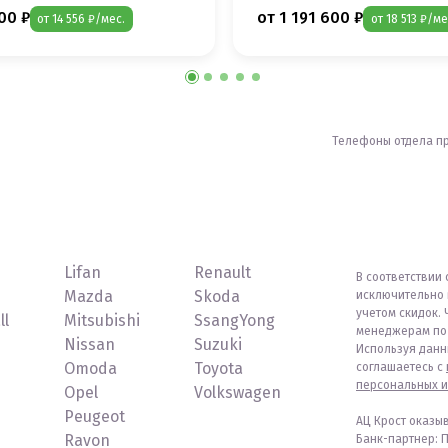
00 ₽
от 1 191 600 ₽
от 14 556 ₽/мес.
от 18 513 ₽/ме
Телефоны отдела п
Lifan
Renault
В соответствии 
Mazda
Skoda
исключительно 
учетом скидок. 
ll
Mitsubishi
SsangYong
менеджерам по 
Nissan
Suzuki
Используя данн
Omoda
Toyota
соглашаетесь с
персональных и
Opel
Volkswagen
Peugeot
АЦ Крост оказы
Ravon
Банк-партнер: 