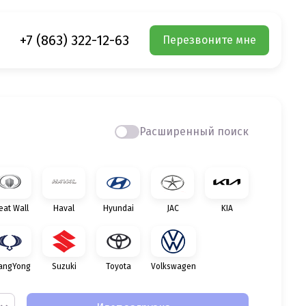
+7 (863) 322-12-63
Перезвоните мне
Расширенный поиск
eat Wall
Haval
Hyundai
JAC
KIA
angYong
Suzuki
Toyota
Volkswagen