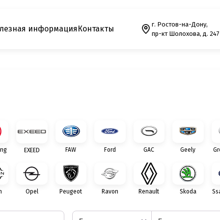
г. Ростов-на-Дону,
лезная информация
Контакты
пр-кт Шолохова, д. 247
ng
FAW
Ford
GAC
Geely
Gr
EXEED
n
Opel
Peugeot
Ravon
Renault
Skoda
Ss