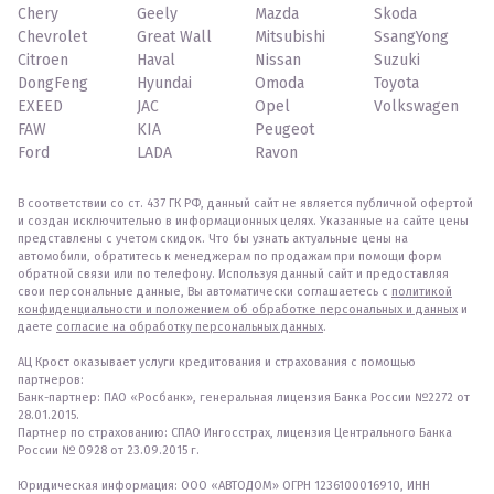
Chery
Geely
Mazda
Skoda
Chevrolet
Great Wall
Mitsubishi
SsangYong
Citroen
Haval
Nissan
Suzuki
DongFeng
Hyundai
Omoda
Toyota
EXEED
JAC
Opel
Volkswagen
FAW
KIA
Peugeot
Ford
LADA
Ravon
В соответствии со ст. 437 ГК РФ, данный сайт не является публичной офертой
и создан исключительно в информационных целях. Указанные на сайте цены
представлены с учетом скидок. Что бы узнать актуальные цены на
автомобили, обратитесь к менеджерам по продажам при помощи форм
обратной связи или по телефону. Используя данный сайт и предоставляя
свои персональные данные, Вы автоматически соглашаетесь с
политикой
конфиденциальности и положением об обработке персональных и данных
и
даете
согласие на обработку персональных данных
.
АЦ Крост оказывает услуги кредитования и страхования с помощью
партнеров:
Банк-партнер: ПАО «Росбанк», генеральная лицензия Банка России №2272 от
28.01.2015.
Партнер по страхованию: СПАО Ингосстрах, лицензия Центрального Банка
России № 0928 от 23.09.2015 г.
Юридическая информация: ООО «АВТОДОМ» ОГРН 1236100016910, ИНН